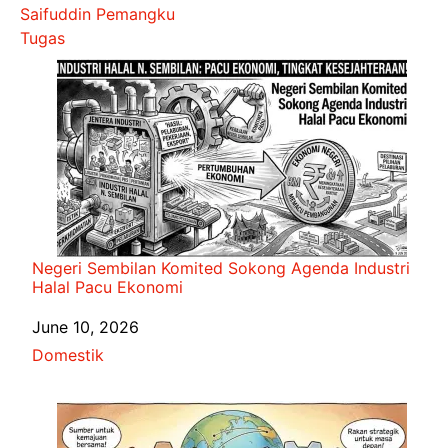
Saifuddin Pemangku
Tugas
Negeri Sembilan Komited Sokong Agenda Industri
Halal Pacu Ekonomi
Date
June 10, 2026
In relation to
Domestik