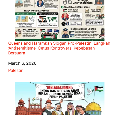
Queensland Haramkan Slogan Pro-Palestin: Langkah
‘Antisemitisme’ Cetus Kontroversi Kebebasan
Bersuara
Date
March 6, 2026
In relation to
Palestin