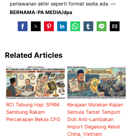
perlawanan akhir seperti format sedia ada. —
BERNAMA-PA MEDIA/dpa
Related Articles
RCI Tabung Haji: SPRM
Kerajaan Mulakan Kajian
Sambung Rakam
Semula Tamat Tempoh
Percakapan Bekas CFO
Duti Anti-Lambakan
Import Gegelung Keluli
China, Vietnam