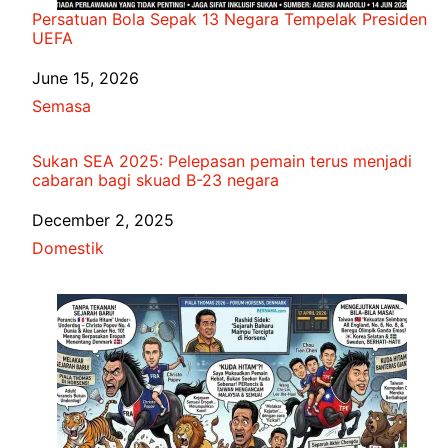
Persatuan Bola Sepak 13 Negara Tempelak Presiden
UEFA
Date
June 15, 2026
In relation to
Semasa
Sukan SEA 2025: Pelepasan pemain terus menjadi
cabaran bagi skuad B-23 negara
Date
December 2, 2025
In relation to
Domestik