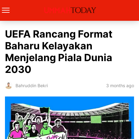
UEFA Rancang Format
Baharu Kelayakan
Menjelang Piala Dunia
2030
3 months ago
Bahruddin Bekri