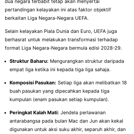
dua negara terbabit tetap akan menyertai
pertandingan kelayakan ini atas faktor objektif
berkaitan Liga Negara-Negara UEFA.
Selain kelayakan Piala Dunia dan Euro, UEFA juga
berhasrat untuk melakukan transformasi terhadap
format Liga Negara-Negara bermula edisi 2028-29.
Struktur Baharu:
Mengurangkan struktur daripada
empat liga ketika ini kepada tiga liga sahaja.
Komposisi Pasukan:
Setiap liga akan melibatkan 18
buah pasukan yang dipecahkan kepada tiga
kumpulan (enam pasukan setiap kumpulan).
Peringkat Kalah Mati:
Jendela perlawanan
antarabangsa pada bulan Mac dan Jun akan kekal
digunakan untuk aksi suku akhir, separuh akhir, dan