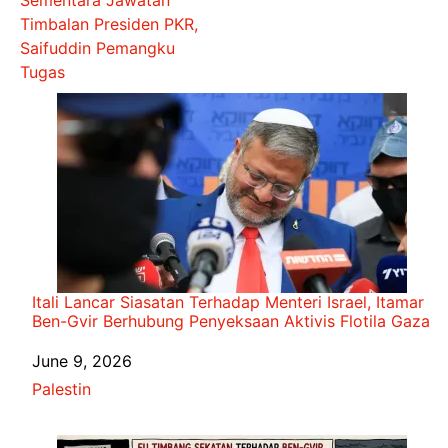
Timbalan Presiden PKR,
Saifuddin Pemangku
Tugas
Itali Lancar Siasatan Terhadap Menteri Israel, Itamar
Ben-Gvir Berhubung Penyeksaan Aktivis Flotila Gaza
Date
June 9, 2026
In relation to
Palestin