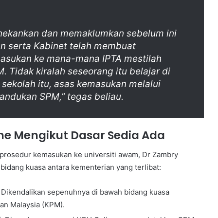
enekankan dan memaklumkan sebelum ini
n serta Kabinet telah membuat
asukan ke mana-mana IPTA mestilah
 Tidak kiralah seseorang itu belajar di
u sekolah itu, asas kemasukan melalui
andukan SPM,” tegas beliau.
ne Mengikut Dasar Sedia Ada
prosedur kemasukan ke universiti awam, Dr Zambry
idang kuasa antara kementerian yang terlibat:
Dikendalikan sepenuhnya di bawah bidang kuasa
an Malaysia (KPM).