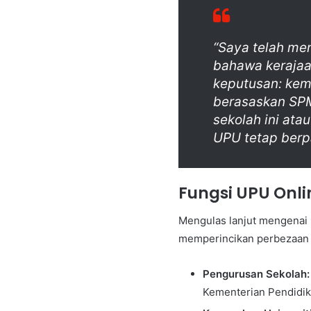
“Saya telah m
bahawa kerajaa
keputusan: kem
berasaskan SPM.
sekolah ini ata
UPU tetap berp
Fungsi UPU Onli
Mengulas lanjut mengenai 
memperincikan perbezaan b
Pengurusan Sekolah:
Kementerian Pendidik