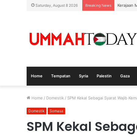
Kerajaan 
Saturday, August 8 2026
Breaking News
Home
Tempatan
Syria
Palestin
Gaza
Home
/
Domestik
/
SPM Kekal Sebagai Syarat Wajib Kem
Domestik
Semasa
SPM Kekal Sebaga