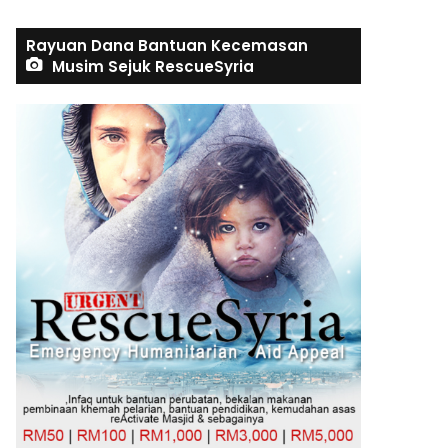
Rayuan Dana Bantuan Kecemasan
Musim Sejuk RescueSyria