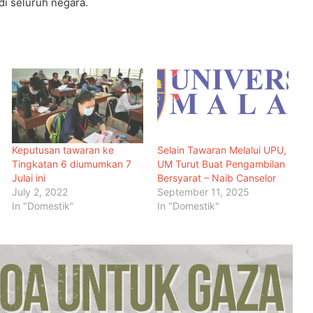
i seluruh negara.
Keputusan tawaran ke
Selain Tawaran Melalui UPU,
Tingkatan 6 diumumkan 7
UM Turut Buat Pengambilan
Julai ini
Bersyarat – Naib Canselor
July 2, 2022
September 11, 2025
In "Domestik"
In "Domestik"
Malaysia Dipilih Jadi Tuan Rumah
Kongres Farmasi Dunia 2027
Malaysia-Hungary Perkukuh