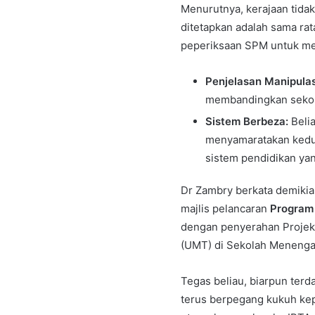
Menurutnya, kerajaan tida
ditetapkan adalah sama ra
peperiksaan SPM untuk me
Penjelasan Manipulas
membandingkan sekol
Sistem Berbeza:
Beli
menyamaratakan kedu
sistem pendidikan ya
Dr Zambry berkata demiki
majlis pelancaran
Program
dengan penyerahan Projek
(UMT) di Sekolah Menengah
Tegas beliau, biarpun terd
terus berpegang kukuh kep