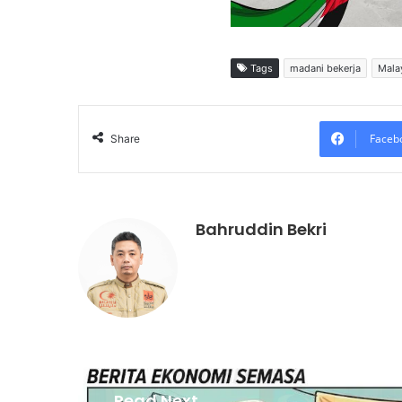
Tags
madani bekerja
Mala
Faceb
Share
Bahruddin Bekri
Read Next