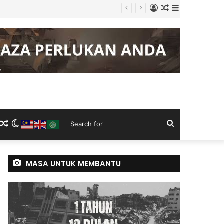
Log
Random
Sidebar
g Keluli China, Vietnam
In
Article
m
ram
kTok
RSS
Random
Switch
Search
Article
skin
for
MASA UNTUK MEMBANTU