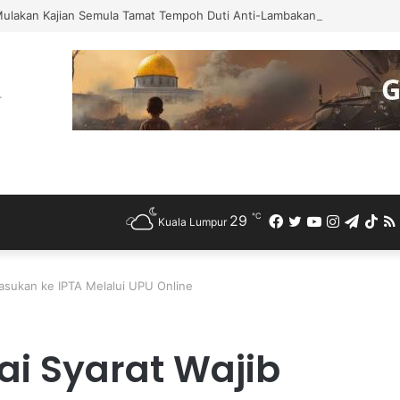
Mulakan Kajian Semula Tamat Tempoh Duti Anti-Lambakan Import Gegelun
℃
29
Facebook
Twitter
YouTube
Instagra
Teleg
Ti
Kuala Lumpur
asukan ke IPTA Melalui UPU Online
i Syarat Wajib