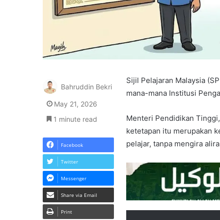
Sijil Pelajaran Malaysia (
Bahruddin Bekri
mana-mana Institusi Penga
May 21, 2026
Menteri Pendidikan Tinggi
1 minute read
ketetapan itu merupakan k
pelajar, tanpa mengira alir
Facebook
Twitter
Messenger
Share via Email
Print