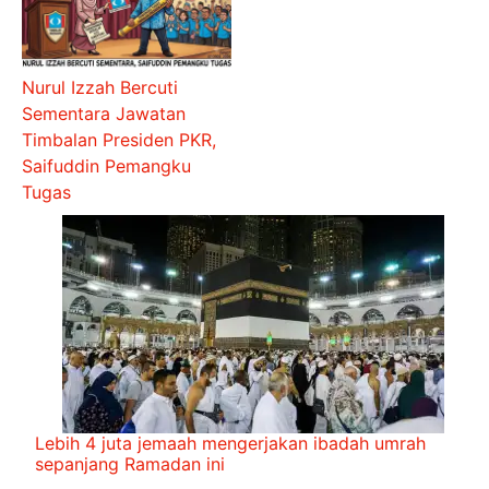
Nurul Izzah Bercuti
Sementara Jawatan
Timbalan Presiden PKR,
Saifuddin Pemangku
Tugas
Lebih 4 juta jemaah mengerjakan ibadah umrah
sepanjang Ramadan ini