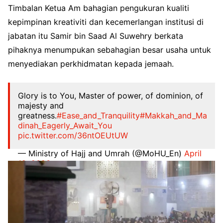
Timbalan Ketua Am bahagian pengukuran kualiti
kepimpinan kreativiti dan kecemerlangan institusi di
jabatan itu Samir bin Saad Al Suwehry berkata
pihaknya menumpukan sebahagian besar usaha untuk
menyediakan perkhidmatan kepada jemaah.
Glory is to You, Master of power, of dominion, of
majesty and
greatness.
#Ease_and_Tranquility
#Makkah_and_Ma
dinah_Eagerly_Await_You
pic.twitter.com/36ntOEUtUW
— Ministry of Hajj and Umrah (@MoHU_En)
April
12, 2023