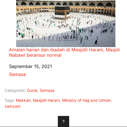
Amalan harian dan ibadah di Masjidil Haram, Masjid
Nabawi beransur normal
Date
September 15, 2021
In relation to
Semasa
Categories:
Dunia
,
Semasa
Tags:
Makkah
,
Masjidil Haram
,
Ministry of Hajj and Umrah
,
zamzam
↑