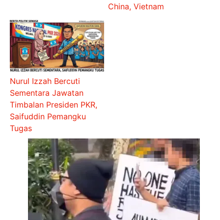
China, Vietnam
Nurul Izzah Bercuti
Sementara Jawatan
Timbalan Presiden PKR,
Saifuddin Pemangku
Tugas