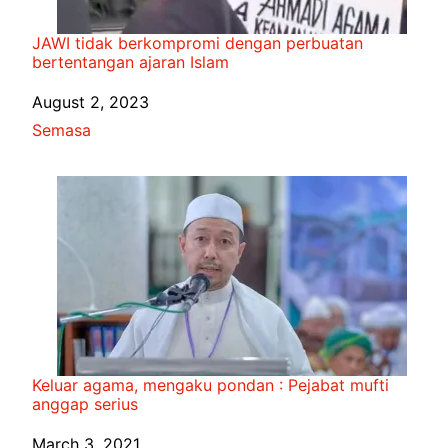
JAWI tidak berkompromi dengan perbuatan
bertentangan ajaran Islam
Date
August 2, 2023
In relation to
Semasa
Keluar agama, mengaku pondan : Pejabat mufti
anggap serius
Date
March 3, 2021