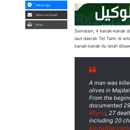
Messenger
Share via Email
Print
Semalam, 4 kanak-kanak da
laut daerah Tel Tamr di wi
kanak-kanak itu telah dibaw
A man was kille
olives in Majdal
From the beginn
documented 29 
#Syria
, 27 deat
including 20 c
pic.twitter.co