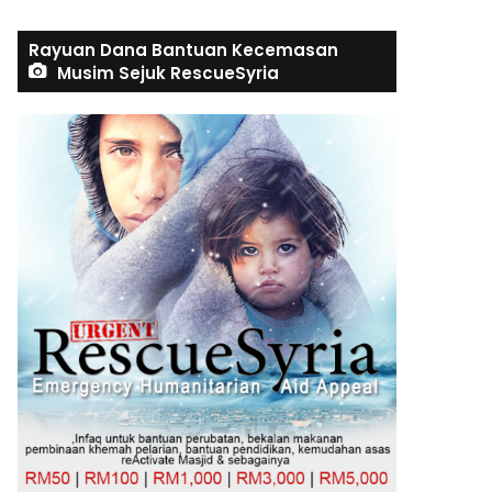
Rayuan Dana Bantuan Kecemasan
Musim Sejuk RescueSyria