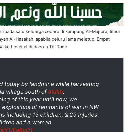
ripada satu keluarga cedera di kampung Al-Majibra, timur
layah Al-Hasakah, apabila peluru lama meletup. Empat
a ke hospital di daerah Tel Tamr.
d today by landmine while harvesting
ia village south of
#Idlib
.
ing of this year until now, we
explosions of remnants of war in NW
hs including 13 children, & 29 injuries
hildren and a woman
m/siYUEa8cD1