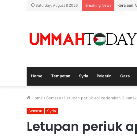
Kerajaan 
Saturday, August 8 2026
Breaking News
Home
Tempatan
Syria
Palestin
Gaza
Home
/
Semasa
/
Letupan periuk api cederakan 2 kanak
Semasa
Syria
Letupan periuk a