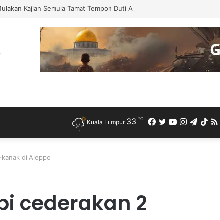
Mulakan Kajian Semula Tamat Tempoh Duti Anti-Lambakan Import Gegelun
℃
33
Facebook
Twitter
YouTube
Instagra
Teleg
Ti
Kuala Lumpur
-kanak di Aleppo
pi cederakan 2