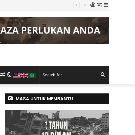
Log
Random
Sidebar
g Keluli China, Vietnam
In
Article
m
ram
kTok
RSS
Random
Switch
Search
Article
skin
for
MASA UNTUK MEMBANTU