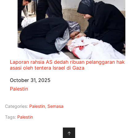
Laporan rahsia AS dedah ribuan pelanggaran hak
asasi oleh tentera Israel di Gaza
Date
October 31, 2025
In relation to
Palestin
Categories:
Palestin
,
Semasa
Tags:
Palestin
↑