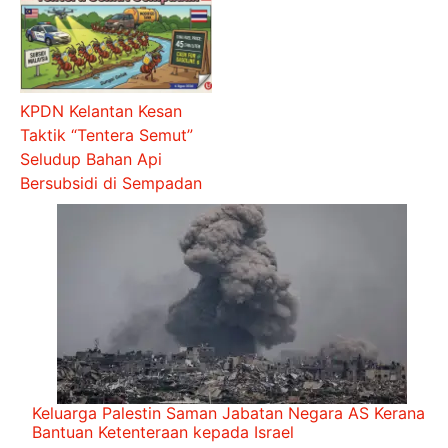
KPDN Kelantan Kesan
Taktik “Tentera Semut”
Seludup Bahan Api
Bersubsidi di Sempadan
Keluarga Palestin Saman Jabatan Negara AS Kerana
Bantuan Ketenteraan kepada Israel