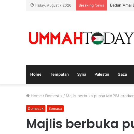
Badan Amal B
Friday, August 7 2026
Breaking News
Home
Tempatan
Syria
Palestin
Gaza
Home
/
Domestik
/
Majlis berbuka puasa MAPIM eratk
Domestik
Semasa
Majlis berbuka 