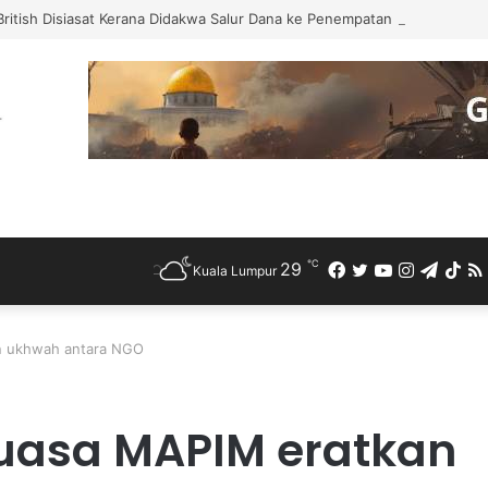
ritish Disiasat Kerana Didakwa Salur Dana ke Penempatan Haram Israel
℃
29
Facebook
Twitter
YouTube
Instagra
Teleg
Ti
Kuala Lumpur
an ukhwah antara NGO
puasa MAPIM eratkan