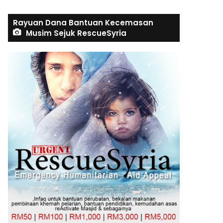
Rayuan Dana Bantuan Kecemasan
Musim Sejuk RescueSyria