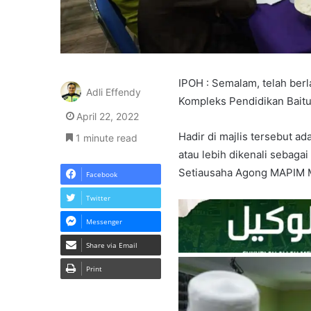
IPOH : Semalam, telah ber
Adli Effendy
Kompleks Pendidikan Baitul
April 22, 2022
Hadir di majlis tersebut 
1 minute read
atau lebih dikenali sebagai
Setiausaha Agong MAPIM Ma
Facebook
Twitter
Messenger
Share via Email
Print