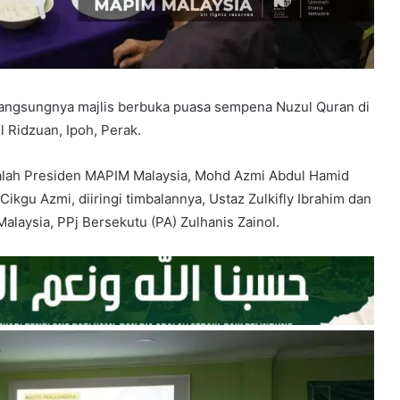
langsungnya majlis berbuka puasa sempena Nuzul Quran di
 Ridzuan, Ipoh, Perak.
adalah Presiden MAPIM Malaysia, Mohd Azmi Abdul Hamid
 Cikgu Azmi, diiringi timbalannya, Ustaz Zulkifly Ibrahim dan
laysia, PPj Bersekutu (PA) Zulhanis Zainol.