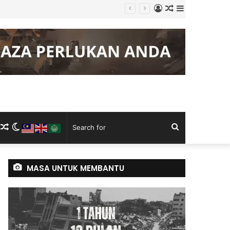
Log
Random
Sidebar
In
Article
m
ram
kTok
RSS
Random
Switch
Search
Article
skin
for
MASA UNTUK MEMBANTU