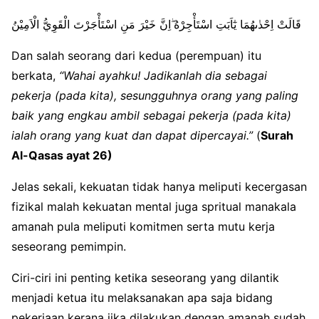
قَالَتْ اِحْدٰىهُمَا يٰٓاَبَتِ اسْتَأْجِرْهُ ۖاِنَّ خَيْرَ مَنِ اسْتَأْجَرْتَ الْقَوِيُّ الْاَمِيْنُ
Dan salah seorang dari kedua (perempuan) itu
berkata,
“Wahai ayahku! Jadikanlah dia sebagai
pekerja (pada kita), sesungguhnya orang yang paling
baik yang engkau ambil sebagai pekerja (pada kita)
ialah orang yang kuat dan dapat dipercayai.”
(
Surah
Al-Qasas ayat 26)
Jelas sekali, kekuatan tidak hanya meliputi kecergasan
fizikal malah kekuatan mental juga spritual manakala
amanah pula meliputi komitmen serta mutu kerja
seseorang pemimpin.
Ciri-ciri ini penting ketika seseorang yang dilantik
menjadi ketua itu melaksanakan apa saja bidang
pekerjaan kerana jika dilakukan dengan amanah sudah