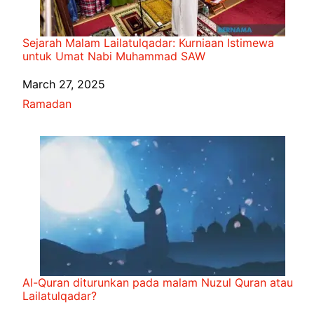
Sejarah Malam Lailatulqadar: Kurniaan Istimewa
untuk Umat Nabi Muhammad SAW
Date
March 27, 2025
In relation to
Ramadan
Al-Quran diturunkan pada malam Nuzul Quran atau
Lailatulqadar?