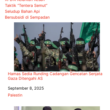
Taktik “Tentera Semut”
Seludup Bahan Api
Bersubsidi di Sempadan
Hamas Sedia Runding Cadangan Gencatan Senjata
Gaza Ditengahi AS
Date
September 8, 2025
In relation to
Palestin