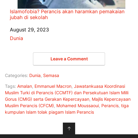
Islamofobia? Perancis akan haramkan pemakaian
jubah di sekolah
Date
August 29, 2023
In relation to
Dunia
Leave a Comment
Categories:
Dunia
,
Semasa
Tags:
Amalan
,
Emmanuel Macron
,
Jawatankuasa Koordinasi
Muslim Turki di Perancis (CCMTF) dan Persekutuan Islam Milli
Gorus (CMIG) serta Gerakan Kepercayaan
,
Majlis Kepercayaan
Muslim Perancis (CFCM)
,
Mohamed Moussaoui
,
Perancis
,
tiga
kumpulan Islam tolak piagam Islam Perancis
↑