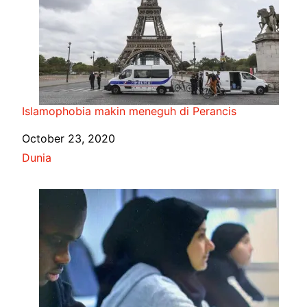
Islamophobia makin meneguh di Perancis
Date
October 23, 2020
In relation to
Dunia