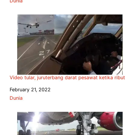
In relation to
Dunia
Video tular, juruterbang darat pesawat ketika ribut
Date
February 21, 2022
In relation to
Dunia