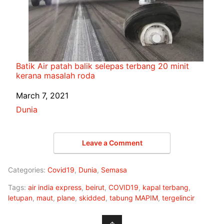
Batik Air patah balik selepas terbang 20 minit
kerana masalah roda
Date
March 7, 2021
In relation to
Dunia
Leave a Comment
Categories:
Covid19
,
Dunia
,
Semasa
Tags:
air india express
,
beirut
,
COVID19
,
kapal terbang
,
letupan
,
maut
,
plane
,
skidded
,
tabung MAPIM
,
tergelincir