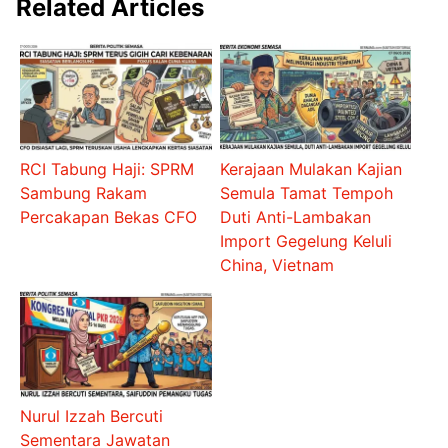
Related Articles
RCI Tabung Haji: SPRM
Kerajaan Mulakan Kajian
Sambung Rakam
Semula Tamat Tempoh
Percakapan Bekas CFO
Duti Anti-Lambakan
Import Gegelung Keluli
China, Vietnam
Nurul Izzah Bercuti
Sementara Jawatan