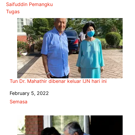
Saifuddin Pemangku
Tugas
Tun Dr. Mahathir dibenar keluar IJN hari ini
Date
February 5, 2022
In relation to
Semasa