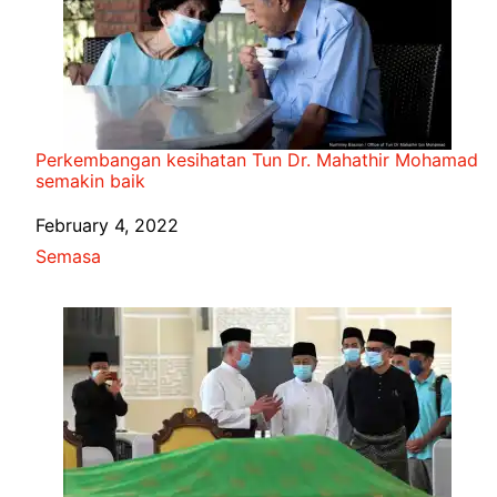
Perkembangan kesihatan Tun Dr. Mahathir Mohamad
semakin baik
Date
February 4, 2022
In relation to
Semasa