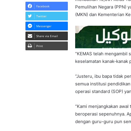
Facebook
Pemulihan Negara (PPN) ya
(MKN) dan Kementerian Kes
Twitter
Messenger
Share via Email
Print
“KEMAS telah mengambil se
keselamatan kanak-kanak p
“Justeru, ibu bapa tidak p
semua institusi pendidikan
operasi standard (SOP) yan
“Kami menjangkakan awal 
beroperasi sepenuhnya. Ap
dengan guru-guru pun semua