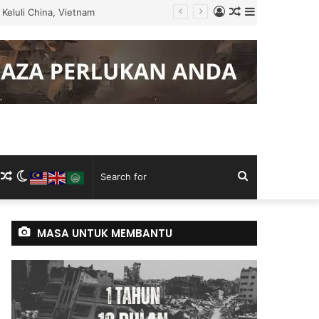
Log
Random
Sidebar
Keluli China, Vietnam
In
Article
m
ram
kTok
RSS
Random
Switch
Search
Article
skin
for
MASA UNTUK MEMBANTU