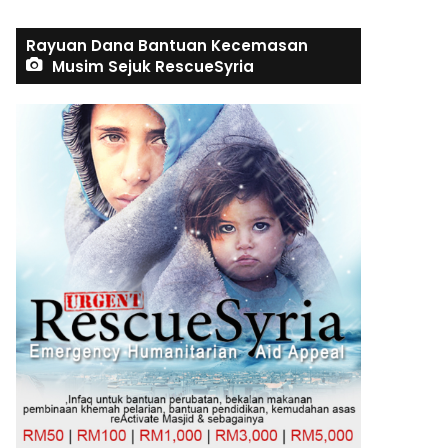
Rayuan Dana Bantuan Kecemasan
Musim Sejuk RescueSyria