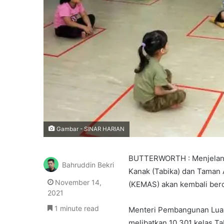
Gambar - SINAR HARIAN
BUTTERWORTH : Menjelang
Bahruddin Bekri
Kanak (Tabika) dan Taman
November 14,
(KEMAS) akan kembali ber
2021
1 minute read
Menteri Pembangunan Luar
melibatkan 10,301 kelas Ta