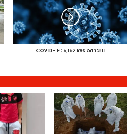
Malaysia-Hungary Perkukuh
Kerjasama Pertanian dan
Keterjaminan Makanan
Ketua Mossad Pecat Dua Pegawai
Kanan Kerana Plot Gagal Guling
Kerajaan Iran
COVID-19 : 5,162 kes baharu
Itali Bakal Berdepan Gelombang
Haba Ekstrem Selama 10 Hari Lagi,
Suhu Mencecah 48°C
Empat Rakyat Palestin Cedera,
Israel Arah Tebang Pokok di 78 Ekar
Tanah Tebing Barat
RCI Tabung Haji: SPRM Sambung
Rakam Percakapan Bekas CFO