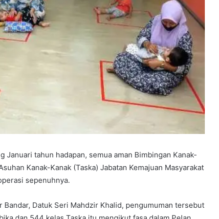
 Januari tahun hadapan, semua aman Bimbingan Kanak-
 Asuhan Kanak-Kanak (Taska) Jabatan Kemajuan Masyarakat
operasi sepenuhnya.
 Bandar, Datuk Seri Mahdzir Khalid, pengumuman tersebut
bika dan 544 kelas Taska itu mengikut fasa dalam Pelan