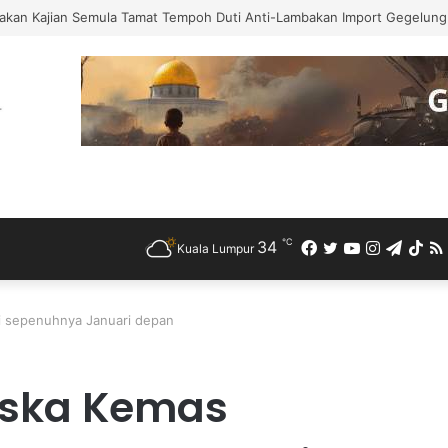
akan Kajian Semula Tamat Tempoh Duti Anti-Lambakan Import Gegelung 
℃
34
Facebook
Twitter
YouTube
Instagra
Teleg
Ti
Kuala Lumpur
i sepenuhnya Januari depan
aska Kemas