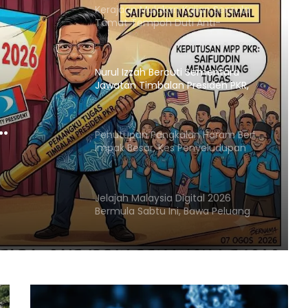
Kerajaan Mulakan Kajian Semula
Tamat Tempoh Duti Anti-
Lambakan Import Gegelung Keluli
China, Vietnam
Nurul Izzah Bercuti Sementara
Jawatan Timbalan Presiden PKR,
Saifuddin Pemangku Tugas
Penutupan Pangkalan Haram Beri
KR,
Impak Besar, Kes Penyeludupan
Petrol dan Diesel Menjunam
Jelajah Malaysia Digital 2026
Bermula Sabtu Ini, Bawa Peluang
Ekonomi ke Komuniti Setempat
Malaysia Dipilih Jadi Tuan Rumah
Kongres Farmasi Dunia 2027