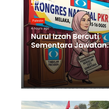
Read Next
Palestin
4 hours ago
Nurul Izzah Bercuti
Sementara Jawatan
Timbalan Presiden P
Saifuddin Pemangku
Tugas