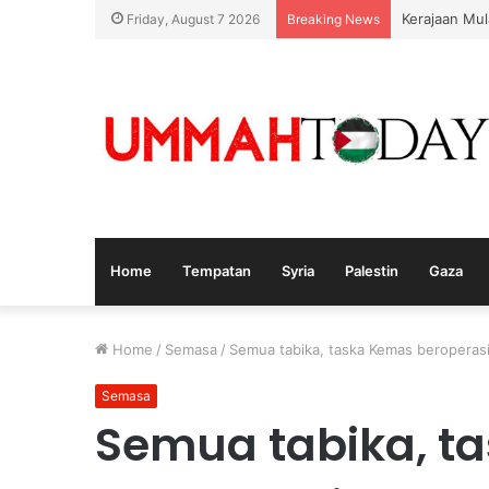
Kerajaan Mul
Friday, August 7 2026
Breaking News
Home
Tempatan
Syria
Palestin
Gaza
Home
/
Semasa
/
Semua tabika, taska Kemas beroperas
Semasa
Semua tabika, t