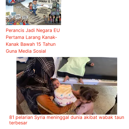
Perancis Jadi Negara EU
Pertama Larang Kanak-
Kanak Bawah 15 Tahun
Guna Media Sosial
81 pelarian Syria meninggal dunia akibat wabak taun
terbesar