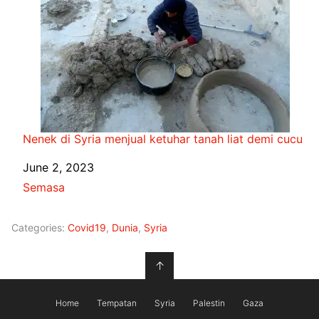
Nenek di Syria menjual ketuhar tanah liat demi cucu
Date
June 2, 2023
In relation to
Semasa
Categories:
Covid19
,
Dunia
,
Syria
↑
Home
Tempatan
Syria
Palestin
Gaza