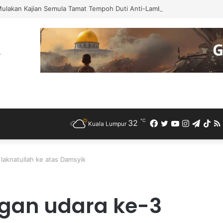
Mulakan Kajian Semula Tamat Tempoh Duti Anti-Lambakan Import Gegelun
℃
32
Facebook
Twitter
YouTube
Instagra
Teleg
Ti
Kuala Lumpur
 laknatullah ke atas Damsyik
ngan udara ke-3