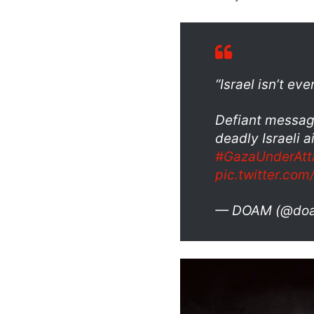
“Israel isn’t ev
Defiant message
deadly Israeli a
#GazaUnderAtt
pic.twitter.co
— DOAM (@doa