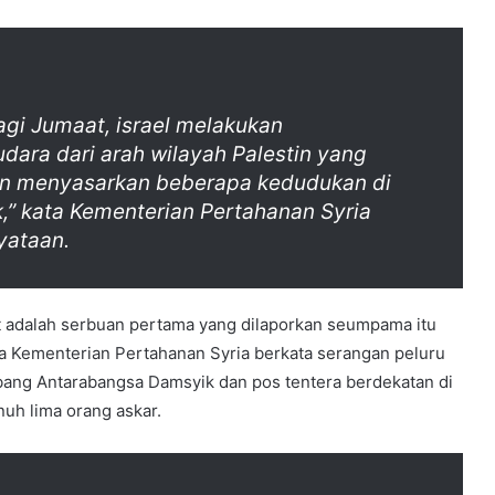
agi Jumaat, israel melakukan
dara dari arah wilayah Palestin yang
an menyasarkan beberapa kedudukan di
,” kata Kementerian Pertahanan Syria
yataan.
 adalah serbuan pertama yang dilaporkan seumpama itu
la Kementerian Pertahanan Syria berkata serangan peluru
ang Antarabangsa Damsyik dan pos tentera berdekatan di
uh lima orang askar.