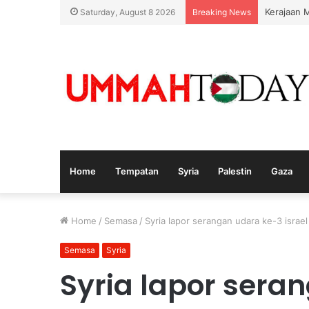
Kerajaan 
Saturday, August 8 2026
Breaking News
Home
Tempatan
Syria
Palestin
Gaza
Home
/
Semasa
/
Syria lapor serangan udara ke-3 israel
Semasa
Syria
Syria lapor sera