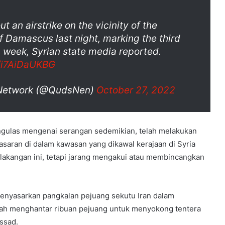
out an airstrike on the vicinity of the
of Damascus last night, marking the third
a week, Syrian state media reported.
m/i7AiDaUKBG
Network (@QudsNen)
October 27, 2022
ngulas mengenai serangan sedemikian, telah melakukan
asaran di dalam kawasan yang dikawal kerajaan di Syria
lakangan ini, tetapi jarang mengakui atau membincangkan
menyasarkan pangkalan pejuang sekutu Iran dalam
lah menghantar ribuan pejuang untuk menyokong tentera
ssad.