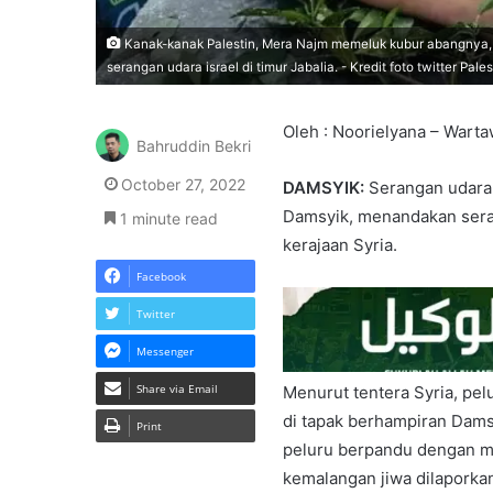
Kanak-kanak Palestin, Mera Najm memeluk kubur abangnya, 
serangan udara israel di timur Jabalia. - Kredit foto twitter Pale
Oleh : Noorielyana – Wart
Bahruddin Bekri
October 27, 2022
DAMSYIK:
Serangan udara i
Damsyik, menandakan sera
1 minute read
kerajaan Syria.
Facebook
Twitter
Messenger
Share via Email
Menurut tentera Syria, pel
di tapak berhampiran Dam
Print
peluru berpandu dengan m
kemalangan jiwa dilaporka