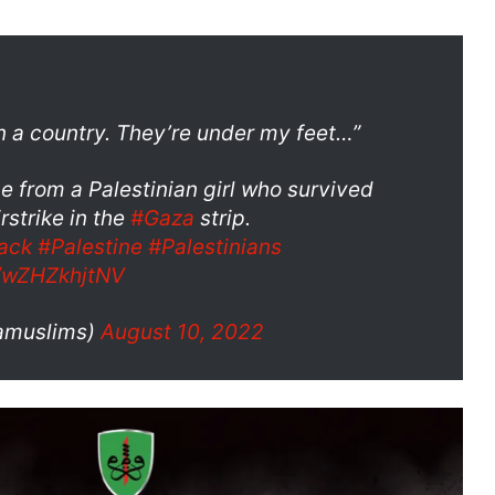
en a country. They’re under my feet…”
 from a Palestinian girl who survived
irstrike in the
#Gaza
strip.
ack
#Palestine
#Palestinians
m/wZHZkhjtNV
muslims)
August 10, 2022