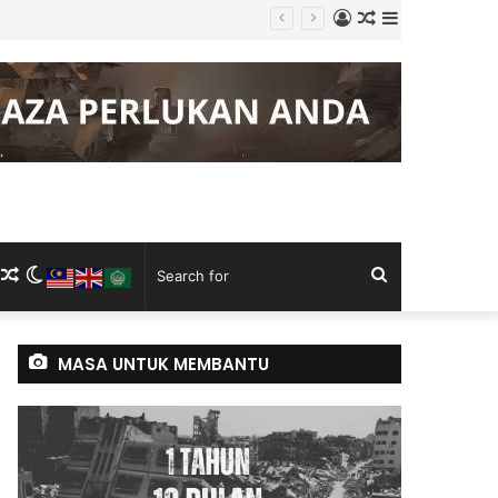
Log
Random
Sidebar
g Keluli China, Vietnam
In
Article
m
ram
kTok
RSS
Random
Switch
Search
Article
skin
for
MASA UNTUK MEMBANTU