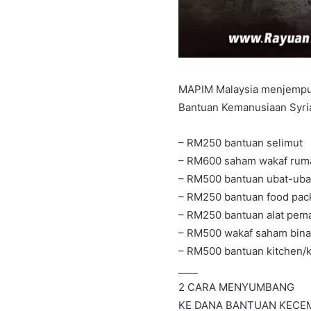
MAPIM Malaysia menjemput
Bantuan Kemanusiaan Syria.
– RM250 bantuan selimut
– RM600 saham wakaf ruma
– RM500 bantuan ubat-uba
– RM250 bantuan food pack
– RM250 bantuan alat pem
– RM500 wakaf saham bina
– RM500 bantuan kitchen/k
____
2 CARA MENYUMBANG
KE DANA BANTUAN KECE