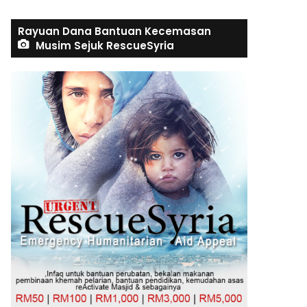
Rayuan Dana Bantuan Kecemasan
Musim Sejuk RescueSyria