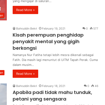
yang mengajar di saluran…
Read More »
kan
Bahruddin Bekri
February 19, 2021
0
577
Kisah perempuan penghidap
penyakit mental yang gigih
berkongsi
Namanya Nur Fatiha tetapi lebih mesra dikenali sebagai
Fatih. Dia masih lagi menuntut di UiTM Tapah Perak. Cuma
dalam musim…
an
Read More »
Bahruddin Bekri
February 18, 2021
0
46
Apabila padi tidak mahu tunduk,
petani yang sengsara