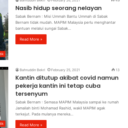
Bahruddin Bekri
February 26, 2021
49
Nasib hidup seorang nelayan
Sabak Bernam : Misi Ummah Bantu Ummah di Sabak
Bernam tidak mudah. MAPIM Malaysia perlu menghantar
bantuan melalui sungai Sabak…
Read More »
ik
Bahruddin Bekri
February 25, 2021
13
Kantin ditutup akibat covid namun
pekerja kantin ini tetap cuba
tersenyum
Sabak Bernam : Semasa MAPIM Malaysia sampai ke rumah
Jamaliah binti Mohamad Rashid, wakil MAPIM agak
terkejut. Pada mulanya mereka…
ik
Read More »