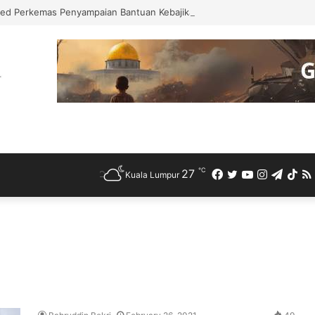
ed Perkemas Penyampaian Bantuan Kebajikan Penduduk di Ampang
℃
27
Facebook
Twitter
YouTube
Instagra
Teleg
Ti
Kuala Lumpur