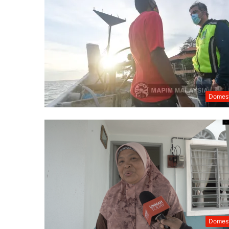
Domest
Domest