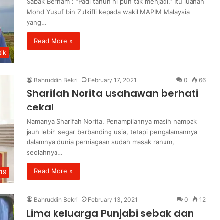
Sabak Bernam : “Padi tahun ni pun tak menjadi.” Itu luahan
Mohd Yusuf bin Zulkifli kepada wakil MAPIM Malaysia
yang…
Read More »
ik
Bahruddin Bekri
February 17, 2021
0
66
Sharifah Norita usahawan berhati
cekal
Namanya Sharifah Norita. Penampilannya masih nampak
jauh lebih segar berbanding usia, tetapi pengalamannya
dalamnya dunia perniagaan sudah masak ranum,
seolahnya…
Read More »
19
Bahruddin Bekri
February 13, 2021
0
12
Lima keluarga Punjabi sebak dan