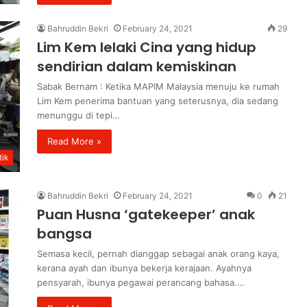
Bahruddin Bekri
February 24, 2021
29
Lim Kem lelaki Cina yang hidup
sendirian dalam kemiskinan
Sabak Bernam : Ketika MAPIM Malaysia menuju ke rumah
Lim Kem penerima bantuan yang seterusnya, dia sedang
menunggu di tepi…
Read More »
ik
Bahruddin Bekri
February 24, 2021
0
21
Puan Husna ‘gatekeeper’ anak
bangsa
Semasa kecil, pernah dianggap sebagai anak orang kaya,
kerana ayah dan ibunya bekerja kerajaan. Ayahnya
pensyarah, ibunya pegawai perancang bahasa.…