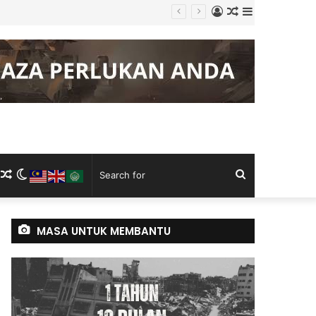
Log
Random
Sidebar
In
Article
m
ram
kTok
RSS
Random
Switch
Search
Article
skin
for
MASA UNTUK MEMBANTU