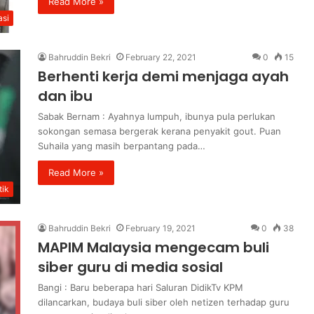
Read More »
asi
Bahruddin Bekri
February 22, 2021
0
15
Berhenti kerja demi menjaga ayah
dan ibu
Sabak Bernam : Ayahnya lumpuh, ibunya pula perlukan
sokongan semasa bergerak kerana penyakit gout. Puan
Suhaila yang masih berpantang pada…
Read More »
ik
Bahruddin Bekri
February 19, 2021
0
38
MAPIM Malaysia mengecam buli
siber guru di media sosial
Bangi : Baru beberapa hari Saluran DidikTv KPM
dilancarkan, budaya buli siber oleh netizen terhadap guru