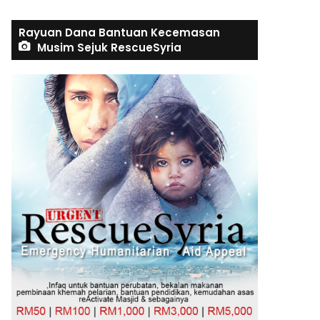
Rayuan Dana Bantuan Kecemasan
Musim Sejuk RescueSyria