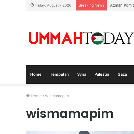
Azman Komit
Friday, August 7 2026
Breaking News
Home
Tempatan
Syria
Palestin
Gaza
Home
/
wismamapim
wismamapim