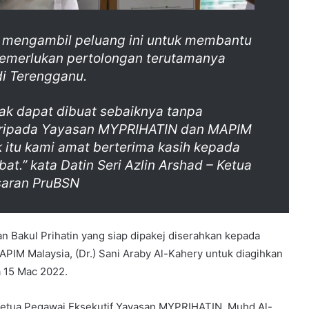
 mengambil peluang ini untuk membantu
emerlukan pertolongan terutamanya
di Terengganu.
dak dapat dibuat sebaiknya tanpa
aripada Yayasan MYPRIHATIN dan MAPIM
k itu kami amat berterima kasih kepada
bat.” kata Datin Seri Azlin Arshad – Ketua
aran PruBSN
n Bakul Prihatin yang siap dipakej diserahkan kepada
PIM Malaysia, (Dr.) Sani Araby Al-Kahery untuk diagihkan
 15 Mac 2022.
i Ketua Pegawai Eksekutif Yayasan MYPRIHATIN, Muhd Al-