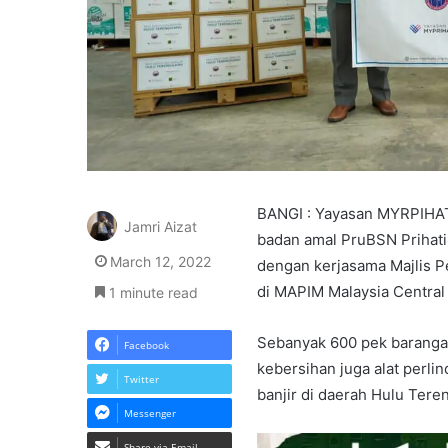
BANGI : Yayasan MYRPIHAT
Jamri Aizat
badan amal PruBSN Prihati
March 12, 2022
dengan kerjasama Majlis P
di MAPIM Malaysia Central 
1 minute read
Sebanyak 600 pek barangan
Facebook
kebersihan juga alat perl
Twitter
banjir di daerah Hulu Tere
Messenger
Share via Email