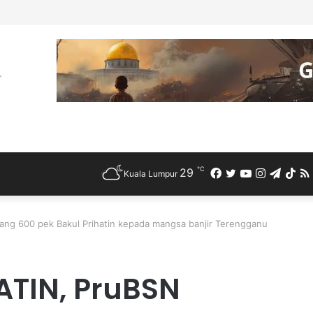
ah Bercuti Sementara Jawatan Timbalan Presiden PKR, Saifuddin Peman
℃
29
Facebook
Twitter
YouTube
Instagra
Teleg
Ti
Kuala Lumpur
g 600 pek Bakul Prihatin kepada mangsa banjir Terengganu
TIN, PruBSN