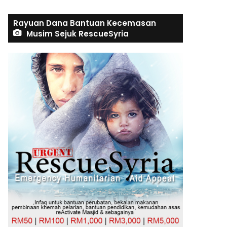
Rayuan Dana Bantuan Kecemasan
Musim Sejuk RescueSyria