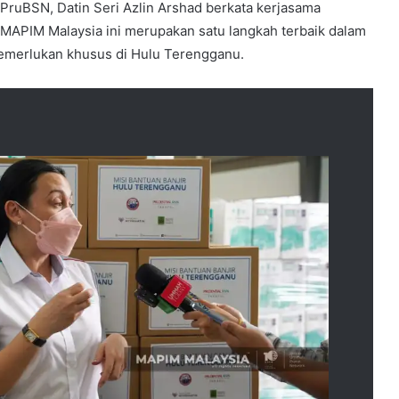
ruBSN, Datin Seri Azlin Arshad berkata kerjasama
APIM Malaysia ini merupakan satu langkah terbaik dalam
merlukan khusus di Hulu Terengganu.