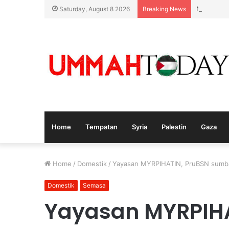
Nurul Izz
Saturday, August 8 2026
Breaking News
Home
Tempatan
Syria
Palestin
Gaza
Home
/
Domestik
/
Yayasan MYRPIHATIN, PruBSN sumban
Domestik
Semasa
Yayasan MYRPIHA