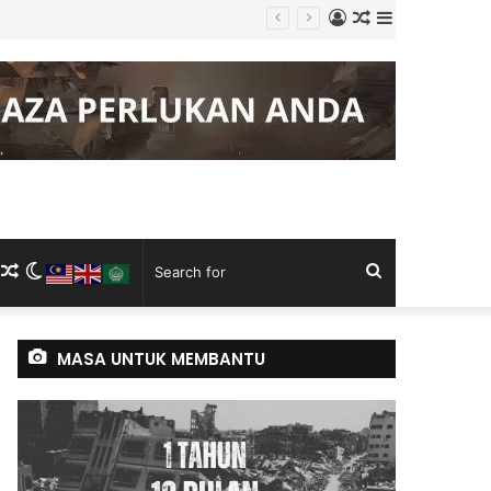
Log
Random
Sidebar
gku Tugas
In
Article
m
ram
kTok
RSS
Random
Switch
Search
Article
skin
for
MASA UNTUK MEMBANTU