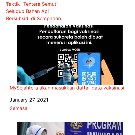
Taktik “Tentera Semut”
Seludup Bahan Api
Bersubsidi di Sempadan
MySejahtera akan masukkan daftar data vaksinasi
Date
January 27, 2021
In relation to
Semasa