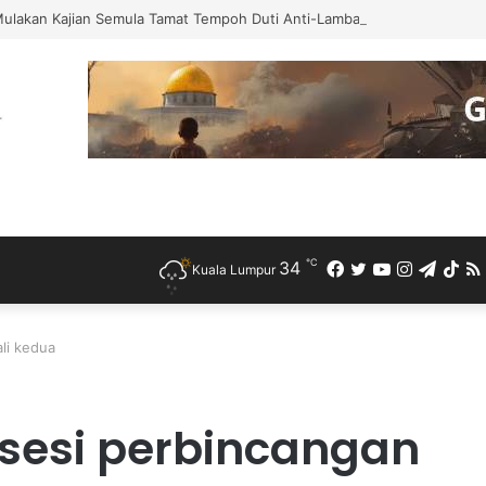
Mulakan Kajian Semula Tamat Tempoh Duti Anti-Lambakan Import Gegelun
℃
34
Facebook
Twitter
YouTube
Instagra
Teleg
Ti
Kuala Lumpur
li kedua
sesi perbincangan