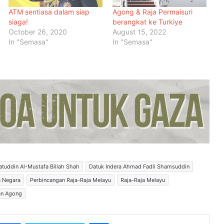
ATM sentiasa dalam siap
Agong & Raja Permaisuri
siaga!
berangkat ke Turkiye
October 26, 2020
August 15, 2022
In "Semasa"
In "Semasa"
Malaysia Dipilih Jadi Tuan Rumah
Kongres Farmasi Dunia 2027
Malaysia-Hungary Perkukuh
Kerjasama Pertanian dan
yatuddin Al-Mustafa Billah Shah
Datuk Indera Ahmad Fadli Shamsuddin
Keterjaminan Makanan
a Negara
Perbincangan Raja-Raja Melayu
Raja-Raja Melayu
an Agong
Ketua Mossad Pecat Dua Pegawai
Kanan Kerana Plot Gagal Guling
Kerajaan Iran
Messenger