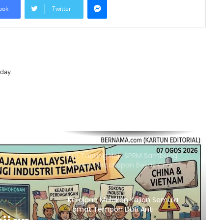
ook
Twitter
Itali Bakal Berdepan Gelombang
Haba Ekstrem Selama 10 Hari Lagi,
Suhu Mencecah 48°C
Empat Rakyat Palestin Cedera,
oday
Israel Arah Tebang Pokok di 78 Ekar
Tanah Tebing Barat
RCI Tabung Haji: SPRM Sambung
Rakam Percakapan Bekas CFO
Kerajaan Mulakan Kajian Semula
Tamat Tempoh Duti Anti-
Lambakan Import Gegelung Keluli
China, Vietnam
Nurul Izzah Bercuti Sementara
Jawatan Timbalan Presiden PKR,
Saifuddin Pemangku Tugas