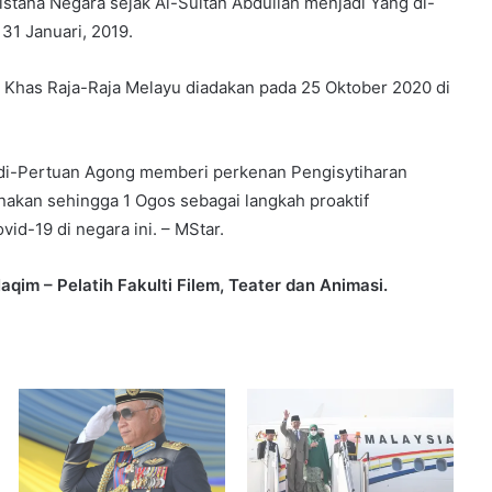
stana Negara sejak Al-Sultan Abdullah menjadi Yang di-
31 Januari, 2019.
 Khas Raja-Raja Melayu diadakan pada 25 Oktober 2020 di
g di-Pertuan Agong memberi perkenan Pengisytiharan
nakan sehingga 1 Ogos sebagai langkah proaktif
-19 di negara ini. – MStar.
im – Pelatih Fakulti Filem, Teater dan Animasi.