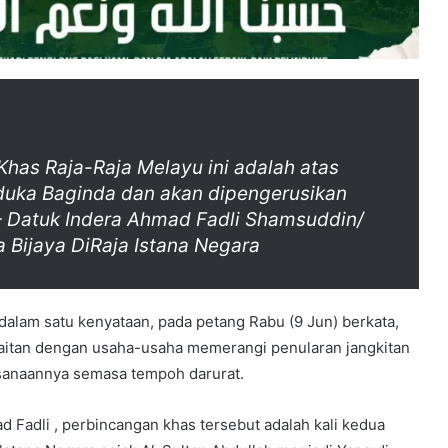
Khas Raja-Raja Melayu ini adalah atas
Paduka Baginda dan akan dipengerusikan
 – Datuk Indera Ahmad Fadli Shamsuddin/
 Bijaya DiRaja Istana
Negara
dalam satu kenyataan, pada petang Rabu (9 Jun) berkata,
kaitan dengan usaha-usaha memerangi penularan jangkitan
sanaannya semasa tempoh darurat.
 Fadli , perbincangan khas tersebut adalah kali kedua