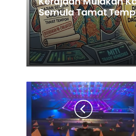
Nurul Izzah Bercuti
Sementara Jawatan
Timbalan Presiden P
Saifuddin Pemangku
Tugas