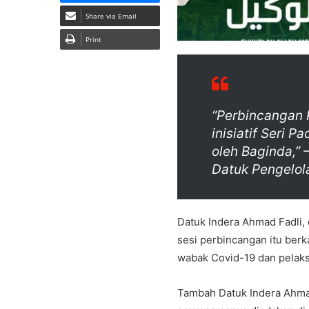
Share via Email
Print
“Perbincangan 
inisiatif Seri 
oleh Baginda,”
Datuk Pengelola
Datuk Indera Ahmad Fadli, 
sesi perbincangan itu ber
wabak Covid-19 dan pelak
Tambah Datuk Indera Ahmad