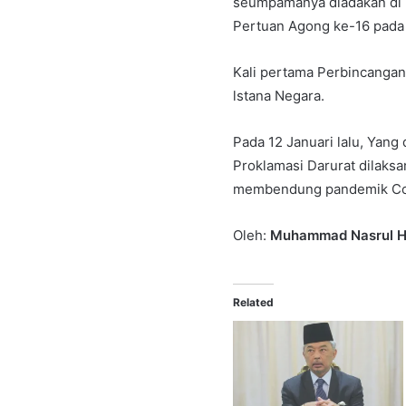
seumpamanya diadakan di l
Pertuan Agong ke-16 pada 
Kali pertama Perbincangan
lstana Negara.
Pada 12 Januari lalu, Yan
Proklamasi Darurat dilaksa
membendung pandemik Covid
Oleh:
Muhammad Nasrul Haq
Related