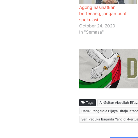
Agong nasihatkan
bertenang, jangan buat
spekulasi
October 24, 2020
In "Semasa"
Tags
Al-Sultan Abdullah Ri'a
Datuk Pengelola Bijaya Diraja Istan
Seri Paduka Baginda Yang di-Pertu