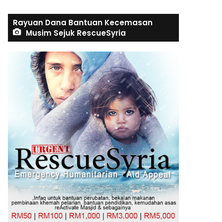
Rayuan Dana Bantuan Kecemasan
Musim Sejuk RescueSyria