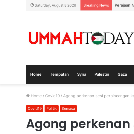
Kerajaan 
Saturday, August 8 2026
Breaking News
Home
Tempatan
Syria
Palestin
Gaza
Home
/
Covid19
/
Agong perkenan sesi perbincangan ka
Covid19
Politik
Semasa
Agong perkenan 