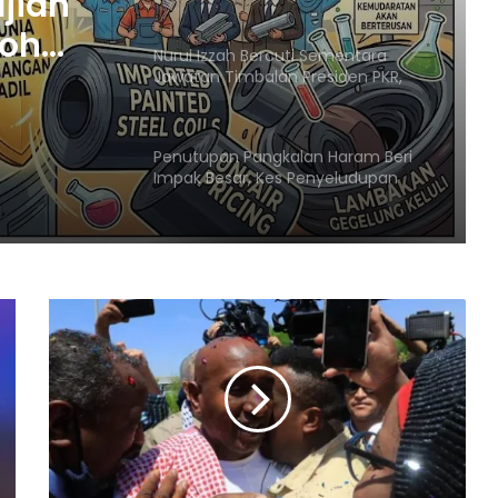
Penutupan Pangkalan Haram Beri
KR,
Impak Besar, Kes Penyeludupan
Petrol dan Diesel Menjunam
Jelajah Malaysia Digital 2026
Bermula Sabtu Ini, Bawa Peluang
Ekonomi ke Komuniti Setempat
Malaysia Dipilih Jadi Tuan Rumah
Kongres Farmasi Dunia 2027
Malaysia-Hungary Perkukuh
Kerjasama Pertanian dan
Keterjaminan Makanan
Ketua Mossad Pecat Dua Pegawai
Kanan Kerana Plot Gagal Guling