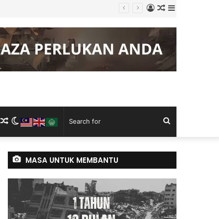
Log
Random
Sidebar
g Keluli China, Vietnam
In
Article
m
ram
kTok
RSS
Random
Switch
Search
Article
skin
for
MASA UNTUK MEMBANTU