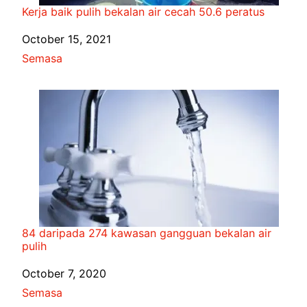
Kerja baik pulih bekalan air cecah 50.6 peratus
Date
October 15, 2021
In relation to
Semasa
84 daripada 274 kawasan gangguan bekalan air
pulih
Date
October 7, 2020
In relation to
Semasa