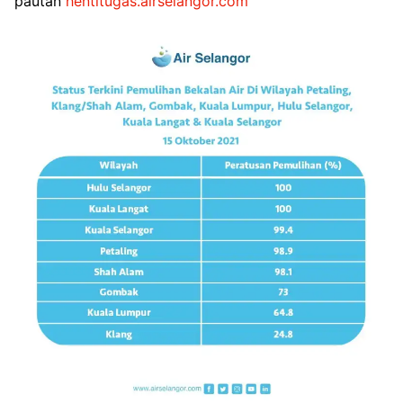
pautan
hentitugas.airselangor.com