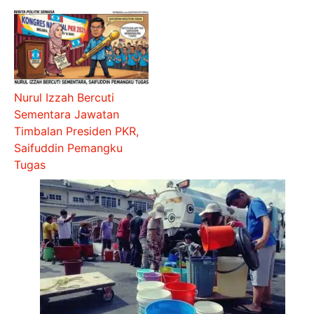
Nurul Izzah Bercuti
Sementara Jawatan
Timbalan Presiden PKR,
Saifuddin Pemangku
Tugas