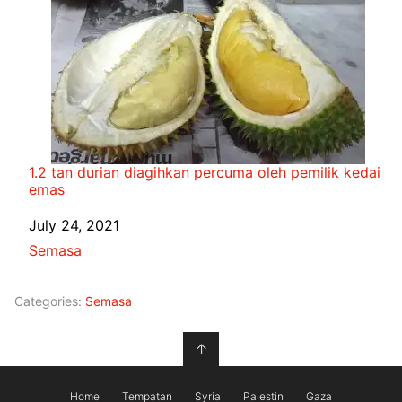
1.2 tan durian diagihkan percuma oleh pemilik kedai
emas
Date
July 24, 2021
In relation to
Semasa
Categories:
Semasa
↑
Home
Tempatan
Syria
Palestin
Gaza