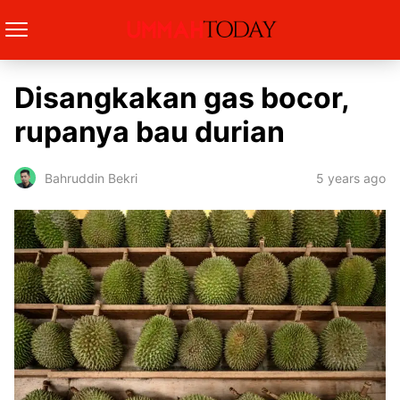
Disangkakan gas bocor,
rupanya bau durian
5 years ago
Bahruddin Bekri