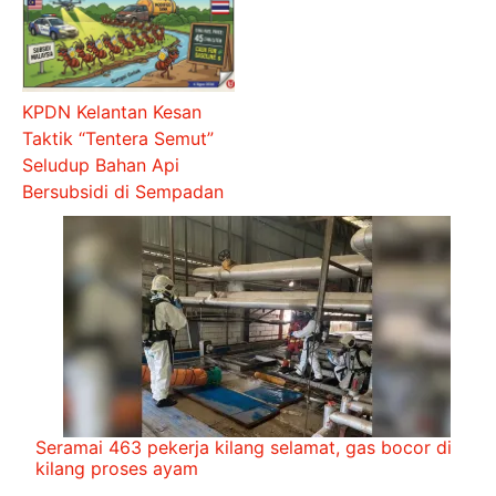
KPDN Kelantan Kesan
Taktik “Tentera Semut”
Seludup Bahan Api
Bersubsidi di Sempadan
Seramai 463 pekerja kilang selamat, gas bocor di
kilang proses ayam