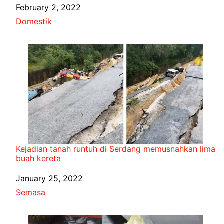
Date
February 2, 2022
In relation to
Domestik
Kejadian tanah runtuh di Serdang memusnahkan lima
buah kereta
Date
January 25, 2022
In relation to
Semasa