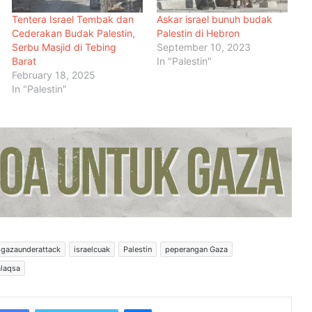
Tentera Israel Tembak dan
Askar israel bunuh budak
Cederakan Budak Palestin,
Palestin di Hebron
Serbu Masjid di Tebing
September 10, 2023
Barat
In "Palestin"
February 18, 2025
In "Palestin"
Menteri Arab dan Islam Bersetuju
Wujud Mekanisme Tetap
Dokumentasi Pelanggaran Israel di
Baitulmaqdis Timur
Hampir 20 Negara Islam
Pertimbang Tindakan Kolektif
Tangani Pelanggaran Israel di Al-
Aqsa
gazaunderattack
israelcuak
Palestin
peperangan Gaza
alaqsa
Kadar Emigrasi Israel Capai Rekod
Tertinggi, Hampir 270,000
Penduduk Berpindah Keluar
Messenger