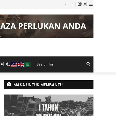
Log
Random
Sidebar
In
Article
m
ram
kTok
RSS
Random
Switch
Search
Article
skin
for
MASA UNTUK MEMBANTU