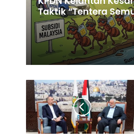
KPDN Kelantan Kesa
Taktik “Tentera Sem
Seludup Bahan Api
Bersubsidi di Semp