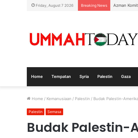
Azman Komit
Friday, August 7 2026
Breaking News
Home
Tempatan
Syria
Palestin
Gaza
Home
/
Kemanusiaan
/
Palestin
/
Budak Palestin-Amerika
Palestin
Semasa
Budak Palestin-