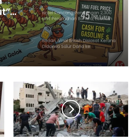
n
ut”
Israel Rancang Pembinaan 2,300
Unit Perumahan Baharu, Luaskan
Penempatan Haram di
Baitulmaqdis Timur
adan
Badan Amal British Disiasat Kerana
Didakwa Salur Dana ke
Penempatan Haram Israel
Menteri Arab dan Islam Bersetuju
Wujud Mekanisme Tetap
Dokumentasi Pelanggaran Israel di
Baitulmaqdis Timur
Hampir 20 Negara Islam
Pertimbang Tindakan Kolektif
Tangani Pelanggaran Israel di Al-
Aqsa
Kadar Emigrasi Israel Capai Rekod
Tertinggi, Hampir 270,000
Penduduk Berpindah Keluar