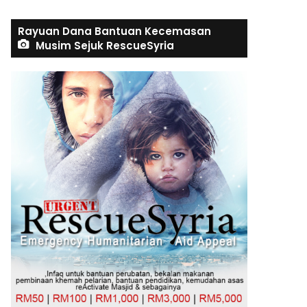
Rayuan Dana Bantuan Kecemasan
Musim Sejuk RescueSyria