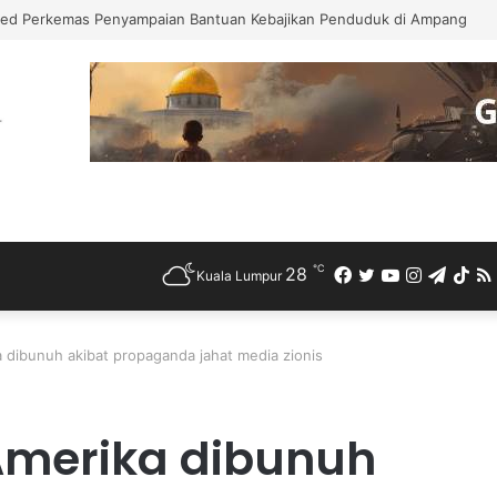
ed Perkemas Penyampaian Bantuan Kebajikan Penduduk di Ampang
℃
28
Facebook
Twitter
YouTube
Instagra
Teleg
Ti
Kuala Lumpur
 dibunuh akibat propaganda jahat media zionis
Amerika dibunuh