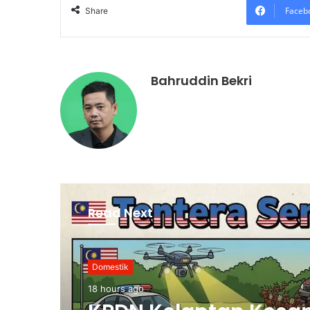
Faceb
Share
Bahruddin Bekri
Read Next
Domestik
18 hours ago