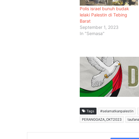
Polis israel bunuh budak
lelaki Palestin di Tebing
Barat
September 1, 2023
In "Semasa"
Tags
#selamatkanpalestin
PERANGGAZA_OKT2023
taufan