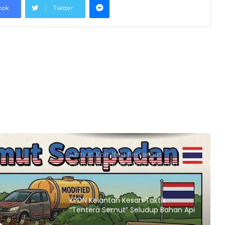
ook
Twitter
Mesir Desak Pembukaan
Sempadan Rafah, Israel Tegas
Hadkan Laluan Bantuan ke Gaza
Keputusan Mahkamah Jerman
Lindungi Kritikan Terhadap Israel Uji
Doktrin ‘Staatsrason’
Pemartabatan Bahasa Melayu Perlu
Dijadikan Agenda Nasional
Membabitkan Semua Sektor
Azman Komited Perkemas
Penyampaian Bantuan Kebajikan
Penduduk di Ampang
KPDN Kelantan Kesan Taktik
“Tentera Semut” Seludup Bahan Api
Bersubsidi di Sempadan