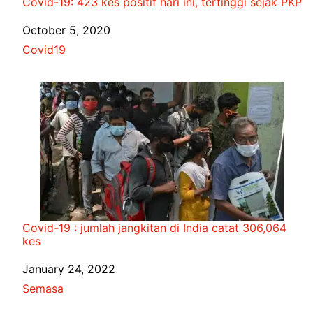
Covid-19: 423 kes positif hari ini, tertinggi sejak PKP
Date
October 5, 2020
In relation to
Covid19
Covid-19 : jumlah jangkitan di India catat 306,064
kes
Date
January 24, 2022
In relation to
Semasa