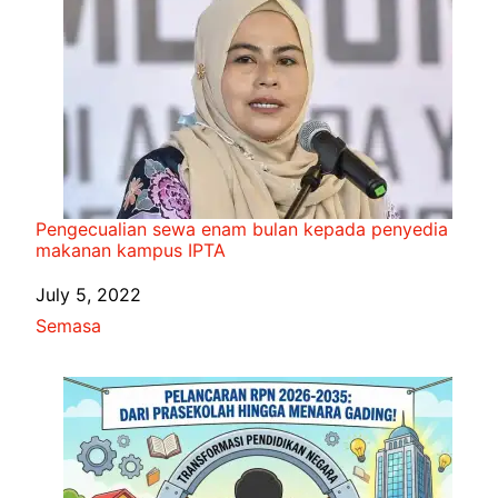
Pengecualian sewa enam bulan kepada penyedia
makanan kampus IPTA
Date
July 5, 2022
In relation to
Semasa