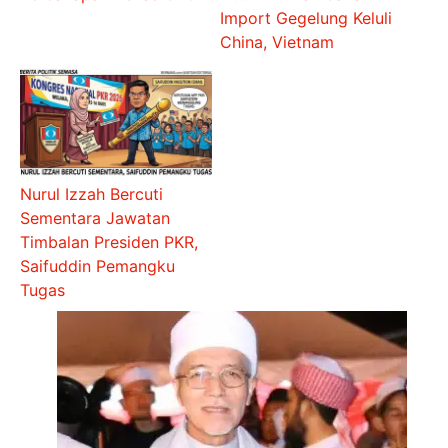
Import Gegelung Keluli
China, Vietnam
Nurul Izzah Bercuti
Sementara Jawatan
Timbalan Presiden PKR,
Saifuddin Pemangku
Tugas