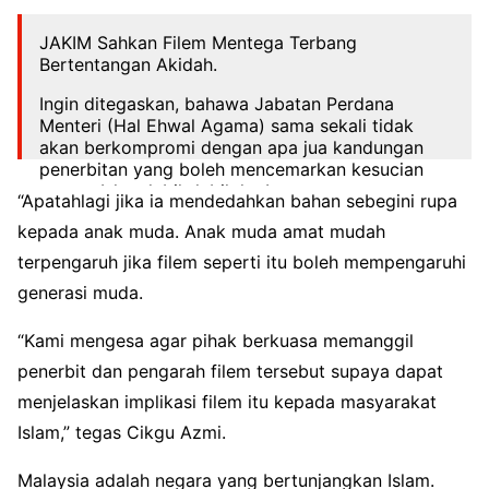
JAKIM Sahkan Filem Mentega Terbang
Bertentangan Akidah.
Ingin ditegaskan, bahawa Jabatan Perdana
Menteri (Hal Ehwal Agama) sama sekali tidak
akan berkompromi dengan apa jua kandungan
penerbitan yang boleh mencemarkan kesucian
agama Islam lebih-lebih lagI..
“Apatahlagi jika ia mendedahkan bahan sebegini rupa
pic.twitter.com/NeOR5XZVUt
kepada anak muda. Anak muda amat mudah
— Samudera.my (@MySamudera)
March 2, 2023
terpengaruh jika filem seperti itu boleh mempengaruhi
generasi muda.
“Kami mengesa agar pihak berkuasa memanggil
penerbit dan pengarah filem tersebut supaya dapat
menjelaskan implikasi filem itu kepada masyarakat
Islam,” tegas Cikgu Azmi.
Malaysia adalah negara yang bertunjangkan Islam.