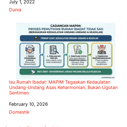
Date
July 1, 2022
In relation to
Dunia
Isu Rumah Ibadat: MAPIM Tegaskan Kedaulatan
Undang-Undang Asas Keharmonian, Bukan Ugutan
Sentimen
Date
February 10, 2026
In relation to
Domestik