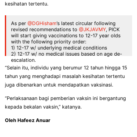
kesihatan tertentu.
As per
@DGHisham
’s latest circular following
revised recommendations to
@JKJAVMY
, PICK
will start giving vaccinations to 12-17 year olds
with the following priority order:
1) 12-17 w/ underlying medical conditions
2) 12-17 w/ no medical issues based on age de-
escalation.
“Selain itu, individu yang berumur 12 tahun hingga 15
— Khairy Jamaluddin 🇲🇾🌺 (@Khairykj)
August
tahun yang menghadapi masalah kesihatan tertentu
13, 2021
juga dibenarkan untuk mendapatkan vaksinasi.
“Perlaksanaan bagi pemberian vaksin ini bergantung
kepada bekalan vaksin,” katanya.
Oleh Hafeez Anuar