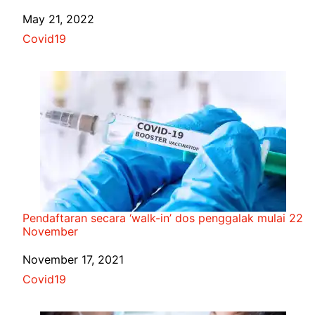
Date
May 21, 2022
In relation to
Covid19
Pendaftaran secara ‘walk-in’ dos penggalak mulai 22
November
Date
November 17, 2021
In relation to
Covid19