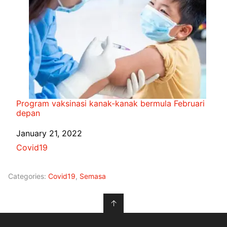
Program vaksinasi kanak-kanak bermula Februari
depan
Date
January 21, 2022
In relation to
Covid19
Categories:
Covid19
,
Semasa
↑