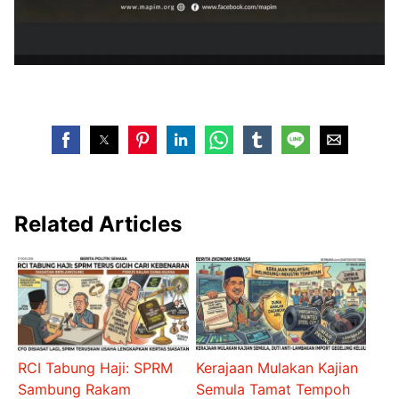
Related Articles
RCI Tabung Haji: SPRM
Kerajaan Mulakan Kajian
Sambung Rakam
Semula Tamat Tempoh