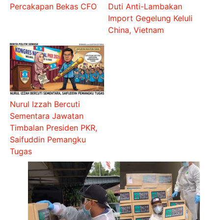
Percakapan Bekas CFO
Duti Anti-Lambakan
Import Gegelung Keluli
China, Vietnam
Nurul Izzah Bercuti
Sementara Jawatan
Timbalan Presiden PKR,
Saifuddin Pemangku
Tugas