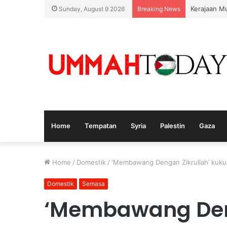
Nurul Izza
Sunday, August 9 2026
Breaking News
Home
Tempatan
Syria
Palestin
Gaza
Home
/
Domestik
/
‘Membawang Dengan Zikrullah’ ku
Domestik
Semasa
‘Membawang Deng