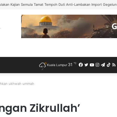
h Bercuti Sementara Jawatan Timbalan Presiden PKR, Saifuddin Pemang
℃
31
Facebook
Twitter
YouTube
Instagra
Teleg
Ti
Kuala Lumpur
kuhkan ukhwah ummah
an Zikrullah’