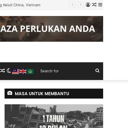
Log
Random
Sidebar
ku Tugas
In
Article
m
ram
kTok
RSS
Random
Switch
Search
Article
skin
for
MASA UNTUK MEMBANTU