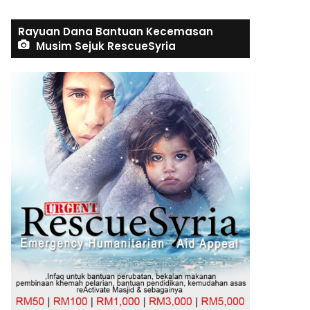
Rayuan Dana Bantuan Kecemasan
Musim Sejuk RescueSyria