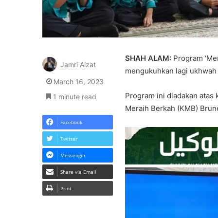
SHAH ALAM:
Program ‘Me
Jamri Aizat
mengukuhkan lagi ukhwah 
March 16, 2023
Program ini diadakan atas
1 minute read
Meraih Berkah (KMB) Brune
Facebook
Twitter
Messenger
Share via Email
Print