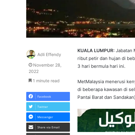
KUALA LUMPUR:
Jabatan 
Adli Effendy
ribut petir dan hujan di 
November 28,
3 hari bermula hari ini.
2022
1 minute read
MetMalaysia menerusi keny
di beberapa kawasan di s
Facebook
Pantai Barat dan Sandakan)
Twitter
Messenger
Share via Email