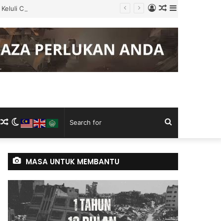
Log
Random
Sidebar
Keluli China, Vietnam
In
Article
m
ram
kTok
RSS
Random
Switch
Search
Article
skin
for
MASA UNTUK MEMBANTU