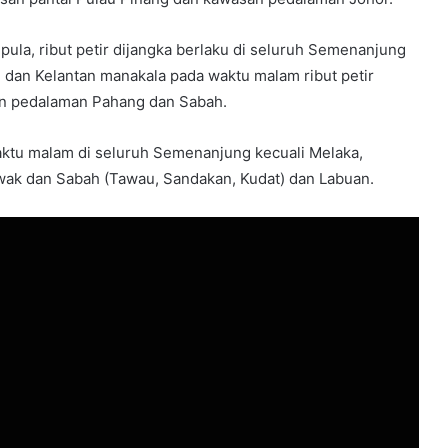
ula, ribut petir dijangka berlaku di seluruh Semenanjung
 dan Kelantan manakala pada waktu malam ribut petir
an pedalaman Pahang dan Sabah.
aktu malam di seluruh Semenanjung kecuali Melaka,
ak dan Sabah (Tawau, Sandakan, Kudat) dan Labuan.