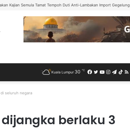
akan Kajian Semula Tamat Tempoh Duti Anti-Lambakan Import Gegelung 
℃
30
Facebook
Twitter
YouTube
Instagra
Teleg
Ti
Kuala Lumpur
i di seluruh negara
n dijangka berlaku 3