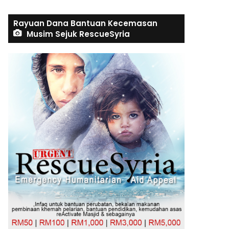
Rayuan Dana Bantuan Kecemasan
Musim Sejuk RescueSyria