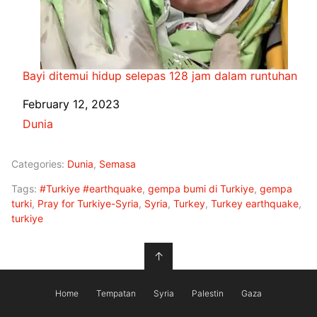
Bayi ditemui hidup selepas 128 jam dalam runtuhan
Date
February 12, 2023
In relation to
Dunia
Categories:
Dunia
,
Semasa
Tags:
#Turkiye #earthquake
,
gempa bumi di Turkiye
,
gempa
turki
,
Pray for Turkiye-Syria
,
Syria
,
Turkey
,
Turkey earthquake
,
turkiye
↑
Home
Tempatan
Syria
Palestin
Gaza