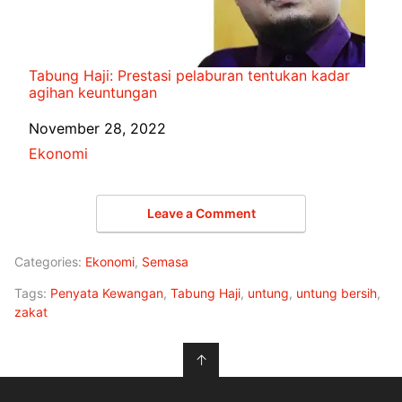
Tabung Haji: Prestasi pelaburan tentukan kadar
agihan keuntungan
Date
November 28, 2022
In relation to
Ekonomi
Leave a Comment
Categories:
Ekonomi
,
Semasa
Tags:
Penyata Kewangan
,
Tabung Haji
,
untung
,
untung bersih
,
zakat
↑