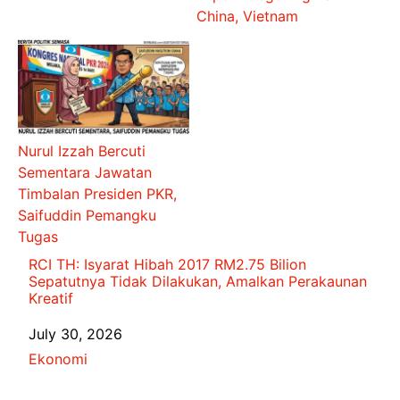
China, Vietnam
Nurul Izzah Bercuti
Sementara Jawatan
Timbalan Presiden PKR,
Saifuddin Pemangku
Tugas
RCI TH: Isyarat Hibah 2017 RM2.75 Bilion
Sepatutnya Tidak Dilakukan, Amalkan Perakaunan
Kreatif
Date
July 30, 2026
In relation to
Ekonomi