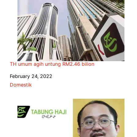
TH umum agih untung RM2.46 bilion
Date
February 24, 2022
In relation to
Domestik