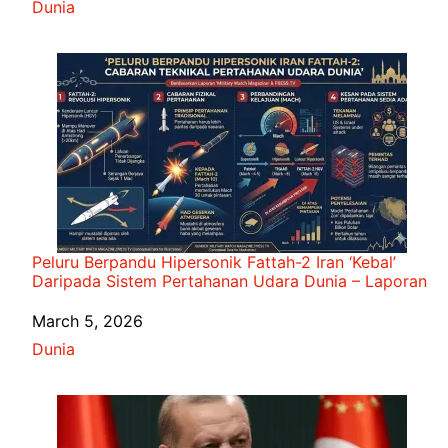
In relation to
Dunia
Peluru Berpandu Hipersonik Fattah-2 Iran ‘Kebal’
Daripada Sistem Pertahanan Udara Dunia – Laporan
Date
March 5, 2026
In relation to
Dunia