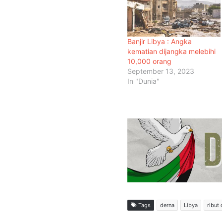
Banjir Libya : Angka
kematian dijangka melebihi
10,000 orang
September 13, 2023
In "Dunia"
Tags
derna
Libya
ribut 