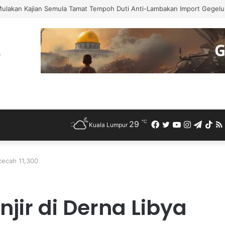
Mulakan Kajian Semula Tamat Tempoh Duti Anti-Lambakan Import Gegelun
℃
29
Facebook
Twitter
YouTube
Instagra
Teleg
Ti
Kuala Lumpur
cecah 11,300
jir di Derna Libya