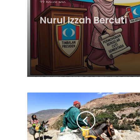
Nurul Izzah Bercuti
Sementara Jawatan
Timbalan Presiden P
Saifuddin Pemangku
Tugas