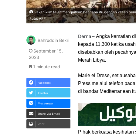
Pakar iklim telah mengaitkan bencana itu dengan kesan pema
Foto: AFP
Derna –
Angka kematian di 
Bahruddin Bekri
kepada 11,300 ketika usaha
September 15,
disebabkan oleh pecahnya 
2023
Merah Libya.
1 minute read
Marie el Drese, setiausa
Facebook
Press melalui telefon pada
di bandar Mediterranean it
Twitter
Messenger
Share via Email
Print
Pihak berkuasa kesihatan 