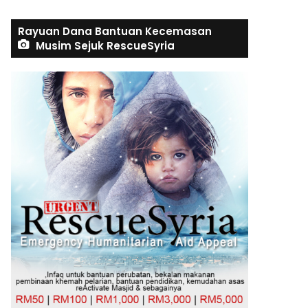
Rayuan Dana Bantuan Kecemasan
Musim Sejuk RescueSyria