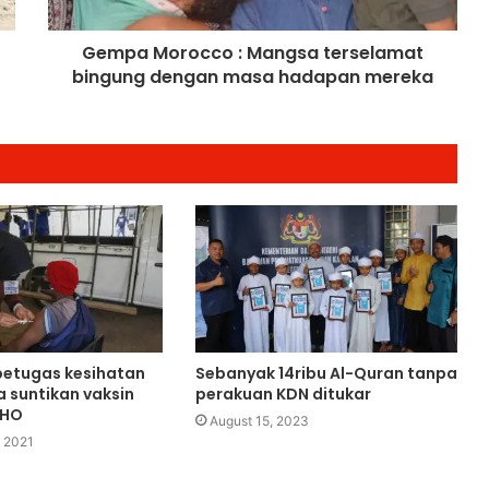
Kanan Kerana Plot Gagal Guling
Kerajaan Iran
Gempa Morocco : Mangsa terselamat
bingung dengan masa hadapan mereka
Itali Bakal Berdepan Gelombang
Haba Ekstrem Selama 10 Hari Lagi,
Suhu Mencecah 48°C
Empat Rakyat Palestin Cedera,
Israel Arah Tebang Pokok di 78 Ekar
Tanah Tebing Barat
RCI Tabung Haji: SPRM Sambung
Rakam Percakapan Bekas CFO
petugas kesihatan
Sebanyak 14ribu Al-Quran tanpa
Kerajaan Mulakan Kajian Semula
a suntikan vaksin
perakuan KDN ditukar
Tamat Tempoh Duti Anti-
WHO
August 15, 2023
Lambakan Import Gegelung Keluli
 2021
China, Vietnam
Nurul Izzah Bercuti Sementara