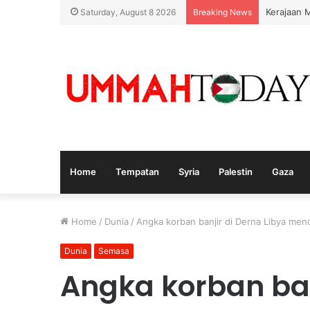
Kerajaan 
Saturday, August 8 2026
Breaking News
Home
Tempatan
Syria
Palestin
Gaza
Home
/
Dunia
/
Angka korban banjir di Derna Libya men
Dunia
Semasa
Angka korban ban