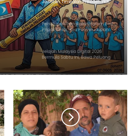
Jawatan Timbalan Presiden PKR,
Saifuddin Pemangku Tugas
Penutupan Pangkalan Haram Beri
KR,
Impak Besar, Kes Penyeludupan
Petrol dan Diesel Menjunam
Jelajah Malaysia Digital 2026
Bermula Sabtu Ini, Bawa Peluang
Ekonomi ke Komuniti Setempat
Malaysia Dipilih Jadi Tuan Rumah
Kongres Farmasi Dunia 2027
Malaysia-Hungary Perkukuh
Kerjasama Pertanian dan
Keterjaminan Makanan
Ketua Mossad Pecat Dua Pegawai