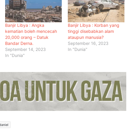
Banjir Libya : Angka
Banjir Libya : Korban yang
kematian boleh mencecah
tinggi disebabkan alam
20,000 orang – Datuk
ataupun manusia?
Bandar Derna.
September 16, 2023
September 14, 2023
In "Dunia"
In "Dunia"
Malaysia Dipilih Jadi Tuan Rumah
Kongres Farmasi Dunia 2027
Malaysia-Hungary Perkukuh
Kerjasama Pertanian dan
Keterjaminan Makanan
daniel
Ketua Mossad Pecat Dua Pegawai
Kanan Kerana Plot Gagal Guling