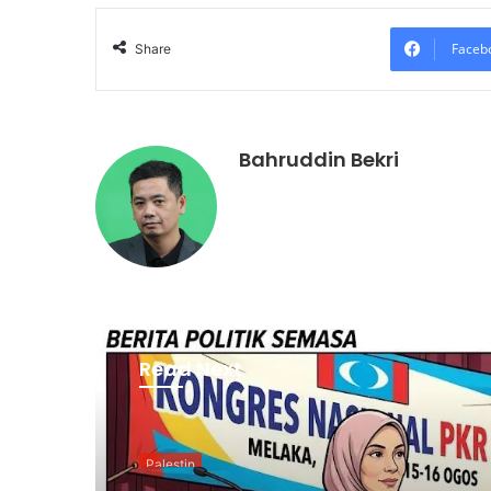
Faceb
Share
Bahruddin Bekri
Read Next
Palestin
22 hours ago