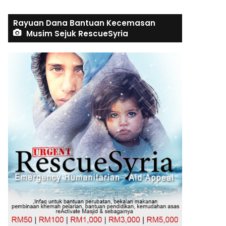
Rayuan Dana Bantuan Kecemasan
Musim Sejuk RescueSyria