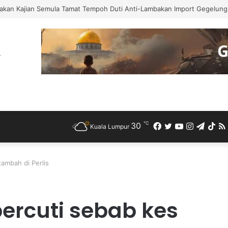
 Bercuti Sementara Jawatan Timbalan Presiden PKR, Saifuddin Pemangku
℃
30
Facebook
Twitter
YouTube
Instagra
Teleg
Ti
Kuala Lumpur
ambah di Perlis
ercuti sebab kes