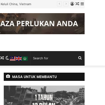
Log
Random
Sidebar
 Tugas
In
Article
m
ram
kTok
RSS
Random
Switch
Search
Article
skin
for
MASA UNTUK MEMBANTU