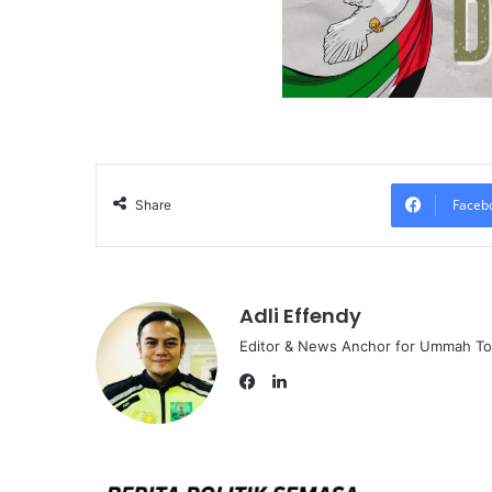
Faceb
Share
Adli Effendy
Editor & News Anchor for Ummah T
L
i
F
n
a
k
c
e
e