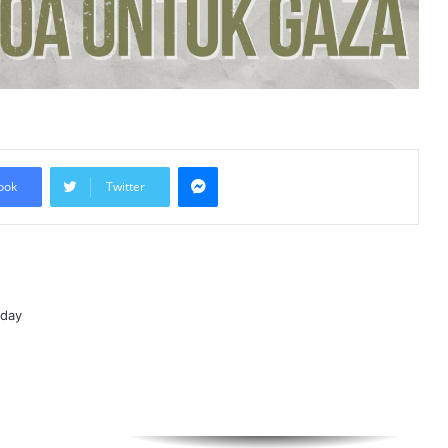
Malaysia-Hungary Perkukuh
Kerjasama Pertanian dan
Keterjaminan Makanan
Ketua Mossad Pecat Dua Pegawai
Kanan Kerana Plot Gagal Guling
Kerajaan Iran
Messenger
ook
Twitter
Itali Bakal Berdepan Gelombang
Haba Ekstrem Selama 10 Hari Lagi,
Suhu Mencecah 48°C
Empat Rakyat Palestin Cedera,
Israel Arah Tebang Pokok di 78 Ekar
oday
Tanah Tebing Barat
RCI Tabung Haji: SPRM Sambung
Rakam Percakapan Bekas CFO