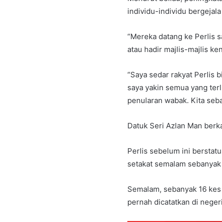
individu-individu bergejal
“Mereka datang ke Perlis 
atau hadir majlis-majlis ken
“Saya sedar rakyat Perlis 
saya yakin semua yang te
penularan wabak. Kita seba
Datuk Seri Azlan Man berkat
Perlis sebelum ini bersta
setakat semalam sebanyak 5
Semalam, sebanyak 16 kes b
pernah dicatatkan di negeri 