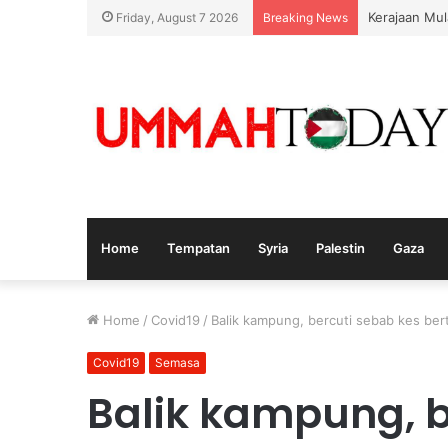
Nurul Izzah
Friday, August 7 2026
Breaking News
Home
Tempatan
Syria
Palestin
Gaza
Home
/
Covid19
/
Balik kampung, bercuti sebab kes bert
Covid19
Semasa
Balik kampung, b