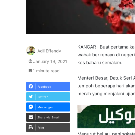
KANGAR : Buat pertama kal
Adli Effendy
wabak berkenaan di negeri
January 19, 2021
kes baharu semalam.
1 minute read
Menteri Besar, Datuk Seri 
tempoh beberapa hari akan 
Facebook
merah yang menjalani ujia
Twitter
Messenger
Share via Email
Print
Menurut beliau, peningkat