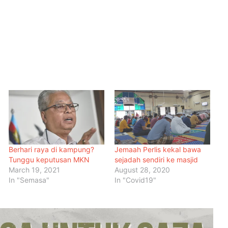
Berhari raya di kampung?
Jemaah Perlis kekal bawa
Tunggu keputusan MKN
sejadah sendiri ke masjid
March 19, 2021
August 28, 2020
In "Semasa"
In "Covid19"
Malaysia Dipilih Jadi Tuan Rumah
Kongres Farmasi Dunia 2027