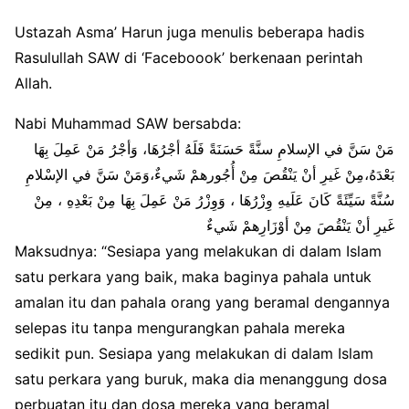
Ustazah Asma’ Harun juga menulis beberapa hadis
Rasulullah SAW di ‘Faceboook’ berkenaan perintah
Allah.
Nabi Muhammad SAW bersabda:
مَنْ سَنَّ في الإسلامِ سنَّةً حَسَنَةً فَلَهُ أجْرُهَا، وَأجْرُ مَنْ عَمِلَ بِهَا
بَعْدَهُ،مِنْ غَيرِ أنْ يَنْقُصَ مِنْ أُجُورهمْ شَيءٌ،وَمَنْ سَنَّ في الإسْلامِ
سُنَّةً سَيِّئَةً كَانَ عَلَيهِ وِزْرُهَا ، وَوِزْرُ مَنْ عَمِلَ بِهَا مِنْ بَعْدِهِ ، مِنْ
غَيرِ أنْ يَنْقُصَ مِنْ أوْزَارِهمْ شَيءٌ
Maksudnya: “Sesiapa yang melakukan di dalam Islam
satu perkara yang baik, maka baginya pahala untuk
amalan itu dan pahala orang yang beramal dengannya
selepas itu tanpa mengurangkan pahala mereka
sedikit pun. Sesiapa yang melakukan di dalam Islam
satu perkara yang buruk, maka dia menanggung dosa
perbuatan itu dan dosa mereka yang beramal