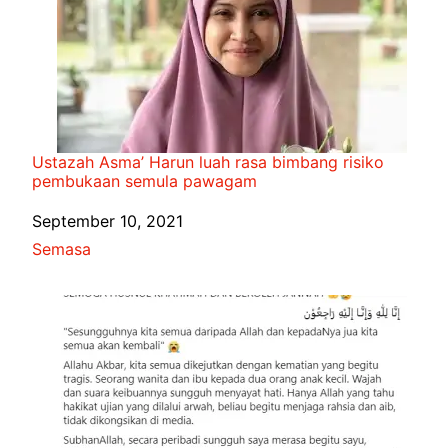
Ustazah Asma’ Harun luah rasa bimbang risiko
pembukaan semula pawagam
Date
September 10, 2021
In relation to
Semasa