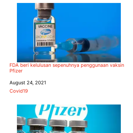
FDA beri kelulusan sepenuhnya penggunaan vaksin
Pfizer
Date
August 24, 2021
In relation to
Covid19