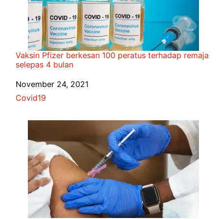
Vaksin Pfizer berkesan 100 peratus terhadap remaja
selepas 4 bulan
Date
November 24, 2021
In relation to
Covid19