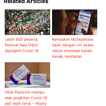
Related Articles
Lebih 800 peserta
Kemaskini MySejahtera
Festival Awa Odori
hadir dengan ciri akses
dijangkiti Covid-19
rekod imunisasi kanak-
kanak, kesihatan
Ubat Paxlovid mampu
elak jangkitan Covid-19
jadi lebih teruk – Khairy