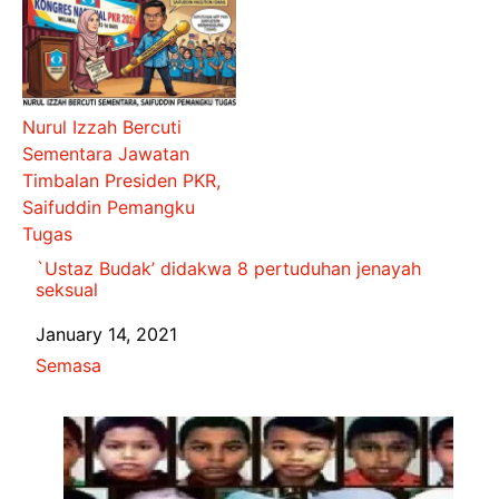
Nurul Izzah Bercuti
Sementara Jawatan
Timbalan Presiden PKR,
Saifuddin Pemangku
Tugas
`Ustaz Budak’ didakwa 8 pertuduhan jenayah
seksual
Date
January 14, 2021
In relation to
Semasa