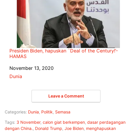
Presiden Biden, hapuskan `Deal of the Century!’-
HAMAS
Date
November 13, 2020
In relation to
Dunia
Leave a Comment
Categories:
Dunia
,
Politik
,
Semasa
Tags:
3 November
,
calon giat berkempen
,
dasar perdagangan
dengan China.
,
Donald Trump
,
Joe Biden
,
menghapuskan