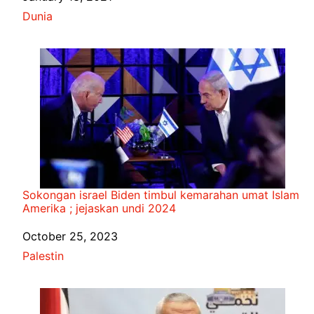
In relation to
Dunia
Sokongan israel Biden timbul kemarahan umat Islam
Amerika ; jejaskan undi 2024
Date
October 25, 2023
In relation to
Palestin