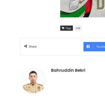
Tags
mlb
Faceb
Share
Bahruddin Bekri