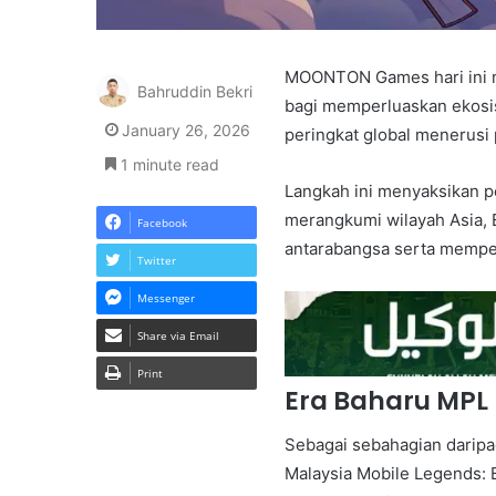
MOONTON Games hari ini m
Bahruddin Bekri
bagi memperluaskan ekosi
January 26, 2026
peringkat global menerusi 
1 minute read
Langkah ini menyaksikan 
merangkumi wilayah Asia, 
Facebook
antarabangsa serta mempe
Twitter
Messenger
Share via Email
Print
Era Baharu MPL
Sebagai sebahagian daripad
Malaysia Mobile Legends: