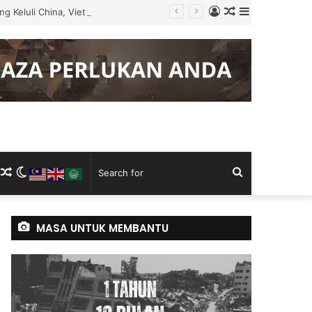
Log
Random
Sidebar
g Keluli China, Vietnam
In
Article
m
ram
kTok
RSS
Random
Switch
Search
Article
skin
for
MASA UNTUK MEMBANTU