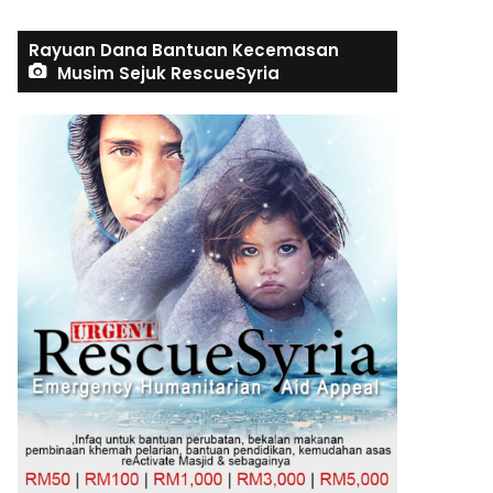
Rayuan Dana Bantuan Kecemasan
Musim Sejuk RescueSyria