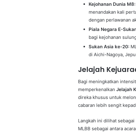
Kejohanan Dunia M8:
menandakan kali perta
dengan perlawanan akh
Piala Negara E-Suka
bagi kejohanan sulung 
Sukan Asia ke-20:
ML
di Aichi-Nagoya, Jepu
Jelajah Kejuar
Bagi meningkatkan intensi
memperkenalkan
Jelajah 
direka khusus untuk melo
cabaran lebih sengit kepa
Langkah ini dilihat seba
MLBB sebagai antara acara