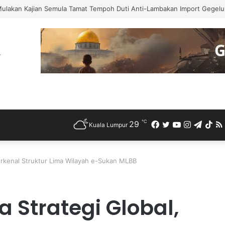
Mulakan Kajian Semula Tamat Tempoh Duti Anti-Lambakan Import Gegelun
℃
29
Facebook
Twitter
YouTube
Instagra
Teleg
Ti
Kuala Lumpur
kenal Struktur Lima Wilayah e-Sukan MLBB
Strategi Global,