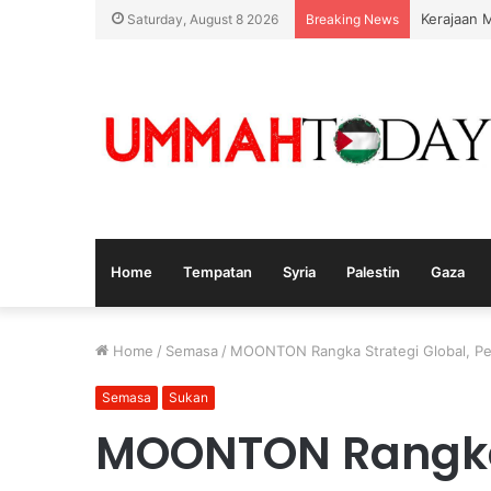
Kerajaan 
Saturday, August 8 2026
Breaking News
Home
Tempatan
Syria
Palestin
Gaza
Home
/
Semasa
/
MOONTON Rangka Strategi Global, Per
Semasa
Sukan
MOONTON Rangka 