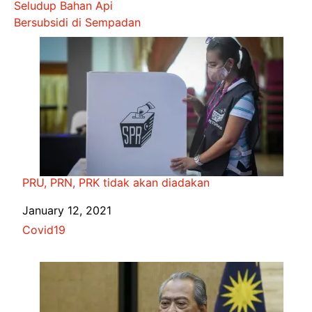
Seludup Bahan Api
Bersubsidi di Sempadan
PRU, PRN, PRK tidak akan diadakan
Date
January 12, 2021
In relation to
Covid19