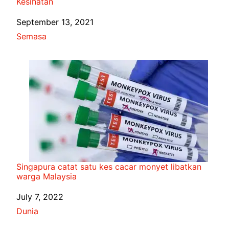
Kesihatan
Date
September 13, 2021
In relation to
Semasa
Singapura catat satu kes cacar monyet libatkan
warga Malaysia
Date
July 7, 2022
In relation to
Dunia