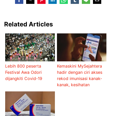
Related Articles
Lebih 800 peserta
Kemaskini MySejahtera
Festival Awa Odori
hadir dengan ciri akses
dijangkiti Covid-19
rekod imunisasi kanak-
kanak, kesihatan