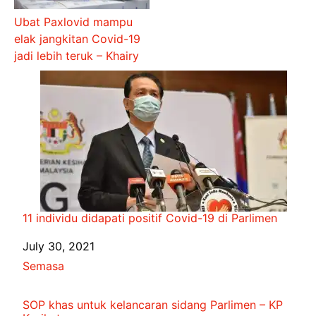
Ubat Paxlovid mampu
elak jangkitan Covid-19
jadi lebih teruk – Khairy
11 individu didapati positif Covid-19 di Parlimen
Date
July 30, 2021
In relation to
Semasa
SOP khas untuk kelancaran sidang Parlimen – KP