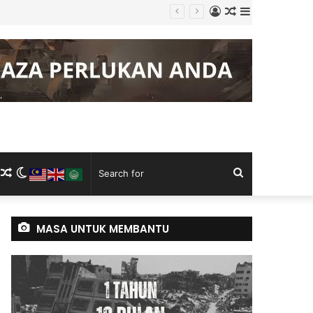
Log
Random
Sidebar
 Keluli China, Vietnam
In
Article
m
ram
kTok
RSS
Random
Switch
Search
Article
skin
for
MASA UNTUK MEMBANTU