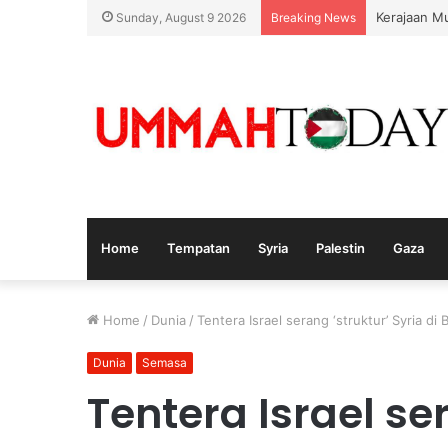
Kerajaan M
Sunday, August 9 2026
Breaking News
Home
Tempatan
Syria
Palestin
Gaza
Home
/
Dunia
/
Tentera Israel serang ‘struktur’ Syria di 
Dunia
Semasa
Tentera Israel se