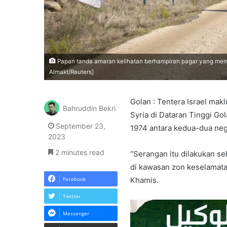
Papan tanda amaran kelihatan berhampiran pagar yang memis
Almakt/Reuters]
Golan : Tentera Israel ma
Bahruddin Bekri
Syria di Dataran Tinggi G
September 23,
1974 antara kedua-dua neg
2023
2 minutes read
“Serangan itu dilakukan sel
di kawasan zon keselamata
Facebook
Khamis.
Twitter
Messenger