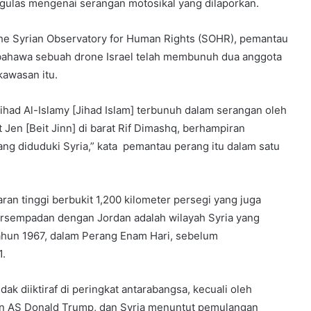
gulas mengenai serangan motosikal yang dilaporkan.
The Syrian Observatory for Human Rights (SOHR), pemantau
 bahawa sebuah drone Israel telah membunuh dua anggota
kawasan itu.
ihad Al-Islamy [Jihad Islam] terbunuh dalam serangan oleh
 Jen [Beit Jinn] di barat Rif Dimashq, berhampiran
g diduduki Syria,” kata pemantau perang itu dalam satu
aran tinggi berbukit 1,200 kilometer persegi yang juga
sempadan dengan Jordan adalah wilayah Syria yang
 tahun 1967, dalam Perang Enam Hari, sebelum
1.
idak diiktiraf di peringkat antarabangsa, kecuali oleh
en AS Donald Trump, dan Syria menuntut pemulangan