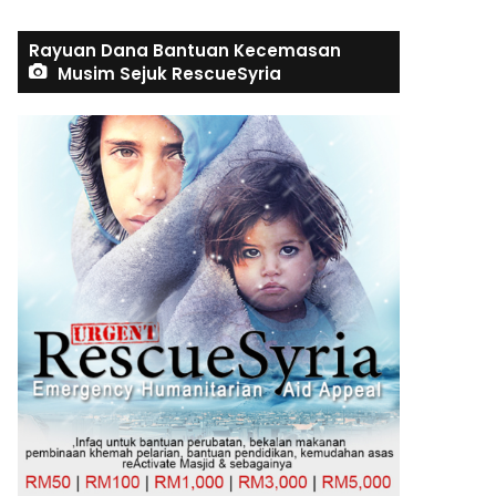
Rayuan Dana Bantuan Kecemasan
Musim Sejuk RescueSyria