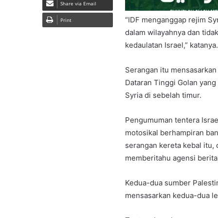
Share via Email
“IDF menganggap rejim Syr
Print
dalam wilayahnya dan tid
kedaulatan Israel,” katanya.
Serangan itu mensasarkan 
Dataran Tinggi Golan yang d
Syria di sebelah timur.
Pengumuman tentera Israe
motosikal berhampiran banda
serangan kereta kebal itu
memberitahu agensi berita
Kedua-dua sumber Palesti
mensasarkan kedua-dua lela