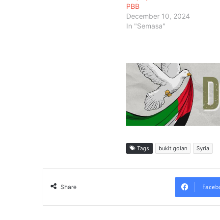
PBB
December 10, 2024
In "Semasa"
Tags
bukit golan
Syria
Faceb
Share