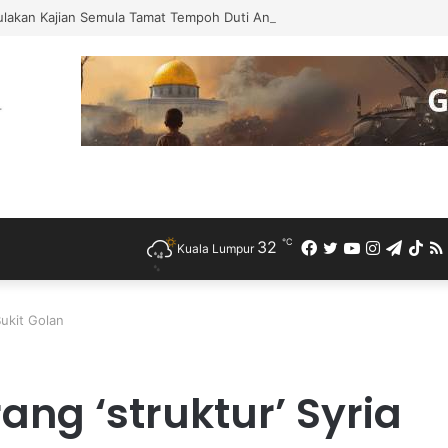
ulakan Kajian Semula Tamat Tempoh Duti Anti-Lambakan Import Gegelung
℃
32
Facebook
Twitter
YouTube
Instagra
Teleg
Ti
Kuala Lumpur
Bukit Golan
rang ‘struktur’ Syria