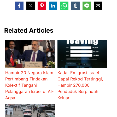
Related Articles
Hampir 20 Negara Islam
Kadar Emigrasi Israel
Pertimbang Tindakan
Capai Rekod Tertinggi,
Kolektif Tangani
Hampir 270,000
Pelanggaran Israel di Al-
Penduduk Berpindah
Aqsa
Keluar