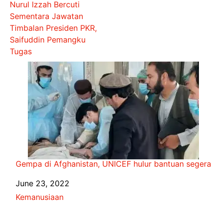
Nurul Izzah Bercuti
Sementara Jawatan
Timbalan Presiden PKR,
Saifuddin Pemangku
Tugas
Gempa di Afghanistan, UNICEF hulur bantuan segera
Date
June 23, 2022
In relation to
Kemanusiaan