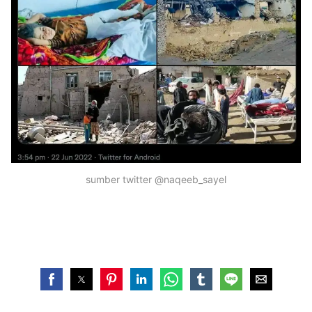
sumber twitter @naqeeb_sayel