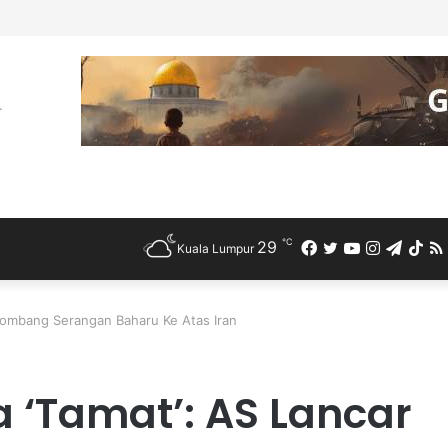
ntan Kesan Taktik “Tentera Semut” Seludup Bahan Api Bersubsidi di S
℃
29
Facebook
Twitter
YouTube
Instagra
Teleg
Ti
Kuala Lumpur
lombang Serangan Baharu Ke Atas Iran
 ‘Tamat’: AS Lancar