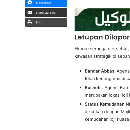
Messenger
Share via Email
Print
Letupan Dilapor
Ekoran serangan tersebut, 
kawasan strategik di sepanj
Bandar Abbas:
Agensi
telah kedengaran di b
Bushehr:
Agensi Beri
merupakan lokasi loji 
Status Kemudahan Nu
dikaitkan dengan Maj
kemudahan loji kuasa