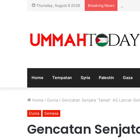
KPDN Kela
Thursday, August 6 2026
Breaking News
Home
Tempatan
Syria
Palestin
Gaza
Home
/
Dunia
/
Gencatan Senjata ‘Tamat’: AS Lancar Ge
Dunia
Semasa
Gencatan Senjata