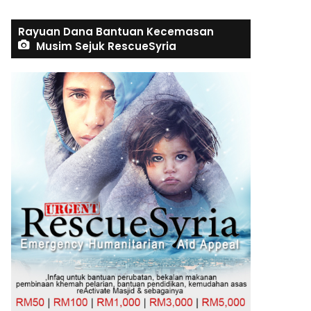
Rayuan Dana Bantuan Kecemasan
Musim Sejuk RescueSyria