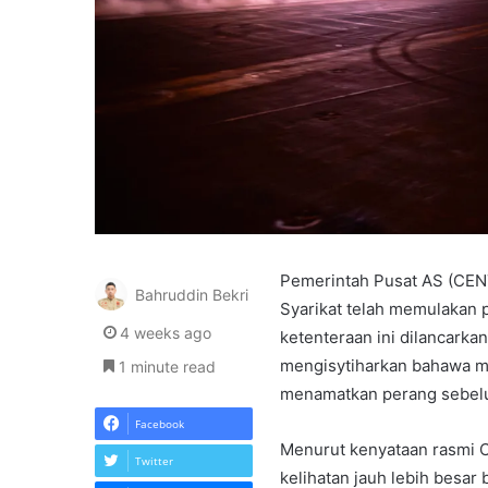
Pemerintah Pusat AS (CE
Bahruddin Bekri
Syarikat telah memulakan 
4 weeks ago
ketenteraan ini dilancark
mengisytiharkan bahawa 
1 minute read
menamatkan perang sebelum 
Facebook
Menurut kenyataan rasmi C
Twitter
kelihatan jauh lebih besar 