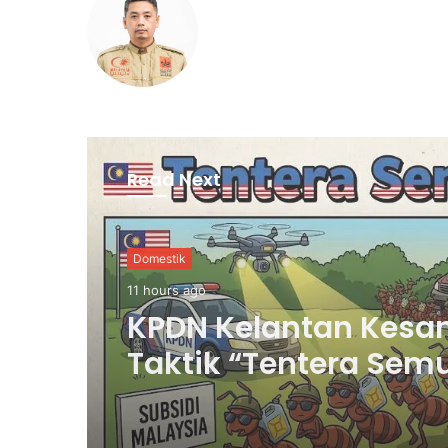
Read Next
Palestin
11 hours ago
Israel Rancang Pem
2,300 Unit Perumah
Baharu, Luaskan
Penempatan Haram 