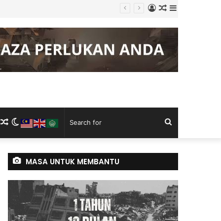
Log
Random
Sidebar
empadan
In
Article
m
ram
kTok
RSS
Random
Switch
Search
Article
skin
for
MASA UNTUK MEMBANTU