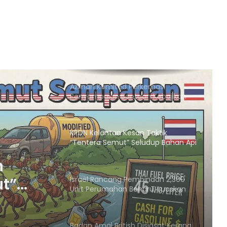
Dijadikan Agenda Nasional
Membabitkan Semua Sektor
Azman Komited Perkemas
Penyampaian Bantuan Kebajikan
Penduduk di Ampang
KPDN Kelantan Kesan Taktik
“Tentera Semut” Seludup Bahan Api
Bersubsidi di Sempadan
Israel Rancang Pembinaan 2,300
Unit Perumahan Baharu, Luaskan
Penempatan Haram di
binaan
Baitulmaqdis Timur
an
Badan Amal British Disiasat Kerana
Didakwa Salur Dana ke
Penempatan Haram Israel
di