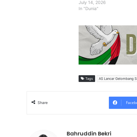
July 14, 2026
In "Dunia"
Tags
AS Lancar Gelombang Se
Faceb
Share
Bahruddin Bekri