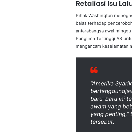
Retaliasi Isu L
Pihak Washington menegas
balas terhadap penceroboha
antarabangsa awal minggu i
Panglima Tertinggi AS unt
mengancam keselamatan m
“Amerika Syari
bertanggungjaw
baru-baru ini t
awam yang beba
yang penting,
tersebut.