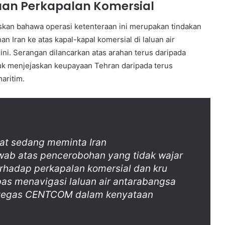
aluan Perkapalan Komersial
kan bahawa operasi ketenteraan ini merupakan tindakan
n Iran ke atas kapal-kapal komersial di laluan air
ni. Serangan dilancarkan atas arahan terus daripada
uk menjejaskan keupayaan Tehran daripada terus
aritim.
kat sedang meminta Iran
ab atas pencerobohan yang tidak wajar
erhadap perkapalan komersial dan kru
s menavigasi laluan air antarabangsa
” tegas CENTCOM dalam kenyataan