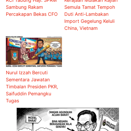
RCI Tabung Haji: SPRM
Kerajaan Mulakan Kajian
Sambung Rakam
Semula Tamat Tempoh
Percakapan Bekas CFO
Duti Anti-Lambakan
Import Gegelung Keluli
China, Vietnam
Nurul Izzah Bercuti
Sementara Jawatan
Timbalan Presiden PKR,
Saifuddin Pemangku
Tugas