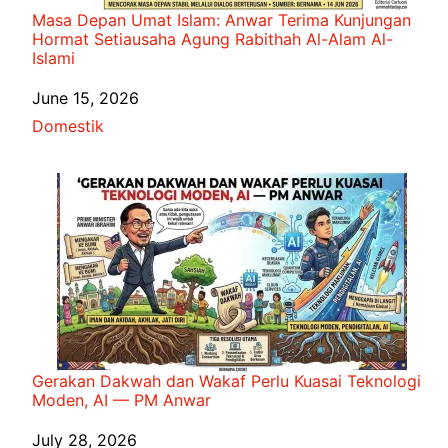
Masa Depan Umat Islam: Anwar Terima Kunjungan
Hormat Setiausaha Agung Rabithah Al-Alam Al-
Islami
Date
June 15, 2026
In relation to
Domestik
Gerakan Dakwah dan Wakaf Perlu Kuasai Teknologi
Moden, AI — PM Anwar
Date
July 28, 2026